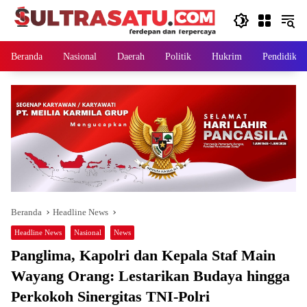
Langsung
ke
konten
Beranda
Nasional
Daerah
Politik
Hukrim
Pendidikan
Beranda
Headline News
Headline News
Nasional
News
Panglima, Kapolri dan Kepala Staf Main
Wayang Orang: Lestarikan Budaya hingga
Perkokoh Sinergitas TNI-Polri