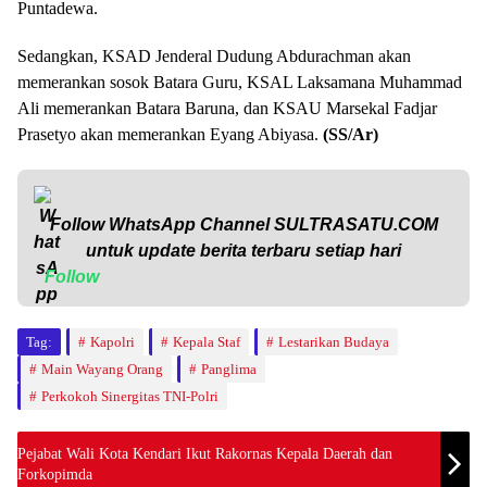
Puntadewa.
Sedangkan, KSAD Jenderal Dudung Abdurachman akan
memerankan sosok Batara Guru, KSAL Laksamana Muhammad
Ali memerankan Batara Baruna, dan KSAU Marsekal Fadjar
Prasetyo akan memerankan Eyang Abiyasa.
(SS/Ar)
Follow WhatsApp Channel
SULTRASATU.COM
untuk update berita terbaru setiap hari
Follow
Tag:
Kapolri
Kepala Staf
Lestarikan Budaya
Main Wayang Orang
Panglima
Perkokoh Sinergitas TNI-Polri
Pejabat Wali Kota Kendari Ikut Rakornas Kepala Daerah dan
Forkopimda