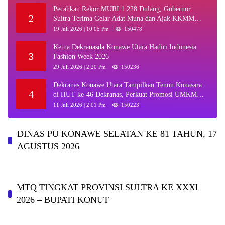
Pecahkan Rekor MURI 1.228 Dulang, Gubernur
2
Sultra Terima Gelar Adat Muna dan Ajak KKMM
Bersinergi
19 Juli 2026 | 10:05 Pm
150478
Ketua Dekranasda Konawe Utara Hadiri Indonesia
3
Fashion Week 2026
29 Juli 2026 | 2:20 Pm
150236
Dekranas Konawe Utara Tampilkan Tenun Konasara
4
di HUT ke-46 Dekranas, Perkuat Promosi UMKM
Daerah
11 Juli 2026 | 2:01 Pm
150223
DINAS PU KONAWE SELATAN KE 81 TAHUN, 17
AGUSTUS 2026
MTQ TINGKAT PROVINSI SULTRA KE XXXl
2026 – BUPATI KONUT