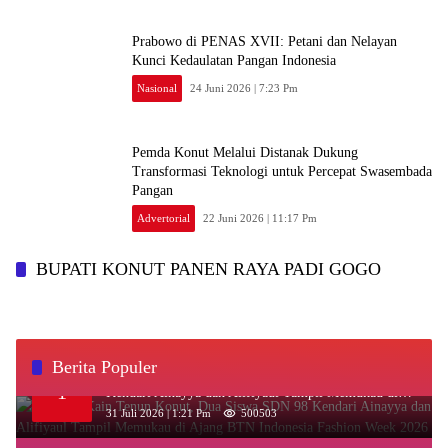
Prabowo di PENAS XVII: Petani dan Nelayan
Kunci Kedaulatan Pangan Indonesia
Nasional
24 Juni 2026 | 7:23 Pm
Pemda Konut Melalui Distanak Dukung
Transformasi Teknologi untuk Percepat Swasembada
Pangan
Advertorial
22 Juni 2026 | 11:17 Pm
BUPATI KONUT PANEN RAYA PADI GOGO
Berita Populer
‎Kenakan Kain Tenun Konut, Dua Siswa SDN 98
1
Kendari Ainayya dan Alifiyaul Tampil Memukau di
Ajang BTN Indonesia Fashion Week 2026
31 Juli 2026 | 1:21 Pm
500503