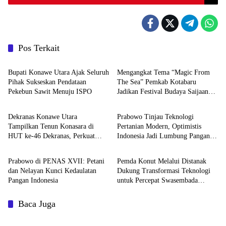
Pos Terkait
News
News
Bupati Konawe Utara Ajak Seluruh
Mengangkat Tema “Magic From
Pihak Sukseskan Pendataan
The Sea” Pemkab Kotabaru
Pekebun Sawit Menuju ISPO
Jadikan Festival Budaya Saijaan
News
Nasional
Ruang Kolaborasi Pelestarian
Budaya Bajau
Dekranas Konawe Utara
Prabowo Tinjau Teknologi
Tampilkan Tenun Konasara di
Pertanian Modern, Optimistis
HUT ke-46 Dekranas, Perkuat
Indonesia Jadi Lumbung Pangan
Nasional
Advertorial
Promosi UMKM Daerah
Dunia
Prabowo di PENAS XVII: Petani
Pemda Konut Melalui Distanak
dan Nelayan Kunci Kedaulatan
Dukung Transformasi Teknologi
Pangan Indonesia
untuk Percepat Swasembada
Pangan
Baca Juga