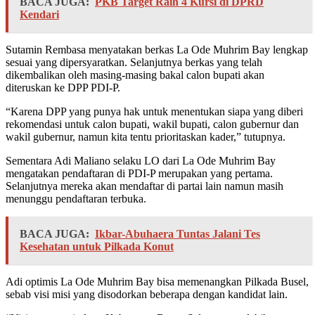
BACA JUGA:
PKB Target Raih 4 Kursi di DPRD
Kendari
Sutamin Rembasa menyatakan berkas La Ode Muhrim Bay lengkap
sesuai yang dipersyaratkan. Selanjutnya berkas yang telah
dikembalikan oleh masing-masing bakal calon bupati akan
diteruskan ke DPP PDI-P.
“Karena DPP yang punya hak untuk menentukan siapa yang diberi
rekomendasi untuk calon bupati, wakil bupati, calon gubernur dan
wakil gubernur, namun kita tentu prioritaskan kader,” tutupnya.
Sementara Adi Maliano selaku LO dari La Ode Muhrim Bay
mengatakan pendaftaran di PDI-P merupakan yang pertama.
Selanjutnya mereka akan mendaftar di partai lain namun masih
menunggu pendaftaran terbuka.
BACA JUGA:
Ikbar-Abuhaera Tuntas Jalani Tes
Kesehatan untuk Pilkada Konut
Adi optimis La Ode Muhrim Bay bisa memenangkan Pilkada Busel,
sebab visi misi yang disodorkan beberapa dengan kandidat lain.