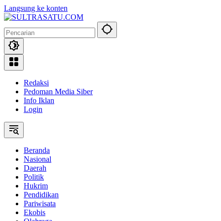
Langsung ke konten
Redaksi
Pedoman Media Siber
Info Iklan
Login
Beranda
Nasional
Daerah
Politik
Hukrim
Pendidikan
Pariwisata
Ekobis