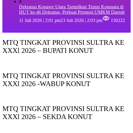
4
Dekranas Konawe Utara Tampilkan Tenun Konasara di
HUT ke-46 Dekranas, Perkuat Promosi UMKM Daerah
11 Juli 2026 | 2:01 pm
23 Juli 2026 | 2:03 pm
150222
MTQ TINGKAT PROVINSI SULTRA KE
XXXl 2026 – BUPATI KONUT
MTQ TINGKAT PROVINSI SULTRA KE
XXXl 2026 -WABUP KONUT
MTQ TINGKAT PROVINSI SULTRA KE
XXXl 2026 – SEKDA KONUT