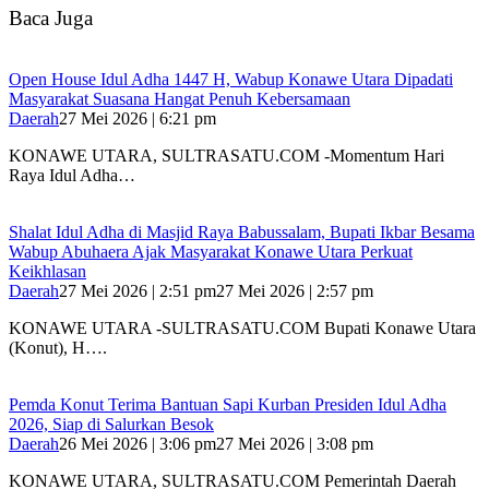
Baca Juga
Open House Idul Adha 1447 H, Wabup Konawe Utara Dipadati
Masyarakat Suasana Hangat Penuh Kebersamaan
Daerah
27 Mei 2026 | 6:21 pm
KONAWE UTARA, SULTRASATU.COM -Momentum Hari
Raya Idul Adha…
Shalat Idul Adha di Masjid Raya Babussalam, Bupati Ikbar Besama
Wabup Abuhaera Ajak Masyarakat Konawe Utara Perkuat
Keikhlasan
Daerah
27 Mei 2026 | 2:51 pm
27 Mei 2026 | 2:57 pm
KONAWE UTARA -SULTRASATU.COM Bupati Konawe Utara
(Konut), H….
Pemda Konut Terima Bantuan Sapi Kurban Presiden Idul Adha
2026, Siap di Salurkan Besok
Daerah
26 Mei 2026 | 3:06 pm
27 Mei 2026 | 3:08 pm
KONAWE UTARA, SULTRASATU.COM Pemerintah Daerah