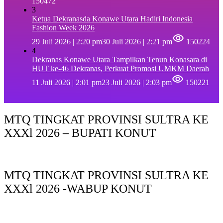
150472
3
Ketua Dekranasda Konawe Utara Hadiri Indonesia
Fashion Week 2026
29 Juli 2026 | 2:20 pm
30 Juli 2026 | 2:21 pm
150224
4
Dekranas Konawe Utara Tampilkan Tenun Konasara di
HUT ke-46 Dekranas, Perkuat Promosi UMKM Daerah
11 Juli 2026 | 2:01 pm
23 Juli 2026 | 2:03 pm
150221
MTQ TINGKAT PROVINSI SULTRA KE
XXXl 2026 – BUPATI KONUT
MTQ TINGKAT PROVINSI SULTRA KE
XXXl 2026 -WABUP KONUT