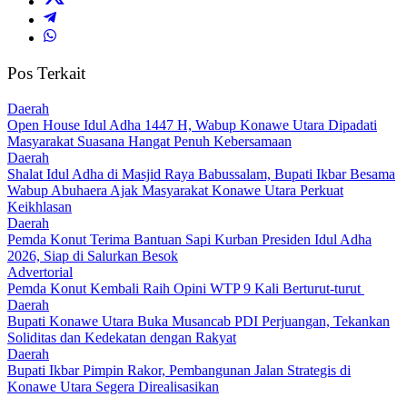
Pos Terkait
Daerah
Open House Idul Adha 1447 H, Wabup Konawe Utara Dipadati
Masyarakat Suasana Hangat Penuh Kebersamaan
Daerah
Shalat Idul Adha di Masjid Raya Babussalam, Bupati Ikbar Besama
Wabup Abuhaera Ajak Masyarakat Konawe Utara Perkuat
Keikhlasan
Daerah
Pemda Konut Terima Bantuan Sapi Kurban Presiden Idul Adha
2026, Siap di Salurkan Besok
Advertorial
Pemda Konut Kembali Raih Opini WTP 9 Kali Berturut-turut
Daerah
Bupati Konawe Utara Buka Musancab PDI Perjuangan, Tekankan
Soliditas dan Kedekatan dengan Rakyat
Daerah
Bupati Ikbar Pimpin Rakor, Pembangunan Jalan Strategis di
Konawe Utara Segera Direalisasikan