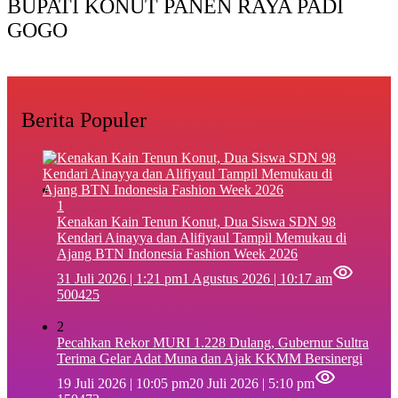
BUPATI KONUT PANEN RAYA PADI
GOGO
Berita Populer
1
‎Kenakan Kain Tenun Konut, Dua Siswa SDN 98
Kendari Ainayya dan Alifiyaul Tampil Memukau di
Ajang BTN Indonesia Fashion Week 2026
31 Juli 2026 | 1:21 pm
1 Agustus 2026 | 10:17 am
500425
2
Pecahkan Rekor MURI 1.228 Dulang, Gubernur Sultra
Terima Gelar Adat Muna dan Ajak KKMM Bersinergi
19 Juli 2026 | 10:05 pm
20 Juli 2026 | 5:10 pm