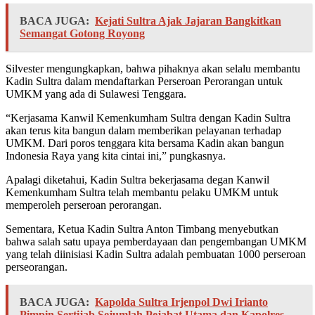
BACA JUGA:
Kejati Sultra Ajak Jajaran Bangkitkan
Semangat Gotong Royong
Silvester mengungkapkan, bahwa pihaknya akan selalu membantu
Kadin Sultra dalam mendaftarkan Perseroan Perorangan untuk
UMKM yang ada di Sulawesi Tenggara.
“Kerjasama Kanwil Kemenkumham Sultra dengan Kadin Sultra
akan terus kita bangun dalam memberikan pelayanan terhadap
UMKM. Dari poros tenggara kita bersama Kadin akan bangun
Indonesia Raya yang kita cintai ini,” pungkasnya.
Apalagi diketahui, Kadin Sultra bekerjasama degan Kanwil
Kemenkumham Sultra telah membantu pelaku UMKM untuk
memperoleh perseroan perorangan.
Sementara, Ketua Kadin Sultra Anton Timbang menyebutkan
bahwa salah satu upaya pemberdayaan dan pengembangan UMKM
yang telah diinisiasi Kadin Sultra adalah pembuatan 1000 perseroan
perseorangan.
BACA JUGA:
Kapolda Sultra Irjenpol Dwi Irianto
Pimpin Sertijab Sejumlah Pejabat Utama dan Kapolres