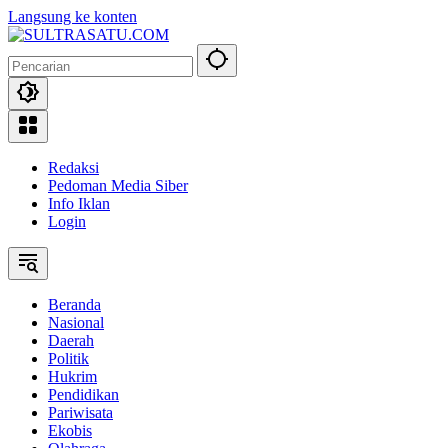
Langsung ke konten
Redaksi
Pedoman Media Siber
Info Iklan
Login
Beranda
Nasional
Daerah
Politik
Hukrim
Pendidikan
Pariwisata
Ekobis