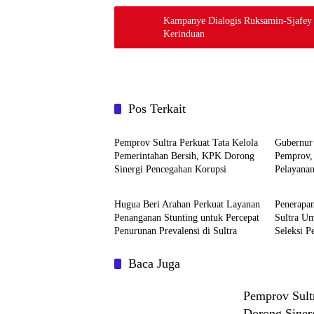
Kampanye Dialogis Ruksamin-Sjafey
Kerinduan
Pos Terkait
Metro Kota
Metro K
Pemprov Sultra Perkuat Tata Kelola
Gubernur 
Pemerintahan Bersih, KPK Dorong
Pemprov, 
Sinergi Pencegahan Korupsi
Pelayanan
Metro Kota
Metro K
Hugua Beri Arahan Perkuat Layanan
Penerapan
Penanganan Stunting untuk Percepat
Sultra U
Penurunan Prevalensi di Sultra
Seleksi P
Baca Juga
Pemprov Sult
Dorong Siner