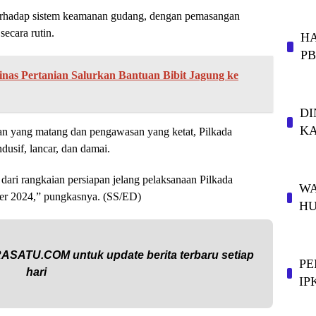
erhadap sistem keamanan gudang, dengan pemasangan
ecara rutin.
HA
P
inas Pertanian Salurkan Bantuan Bibit Jagung ke
DI
KA
an yang matang dan pengawasan yang ketat, Pilkada
usif, lancar, dan damai.
ari rangkaian persiapan jelang pelaksanaan Pilkada
WA
er 2024,” pungkasnya. (SS/ED)
HU
RASATU.COM
untuk update berita terbaru setiap
PE
hari
IP