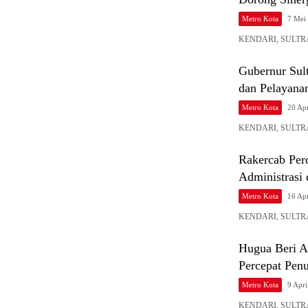
Metro Kota
7 Mei
KENDARI, SULTRASA
Gubernur Sult
dan Pelayana
Metro Kota
20 Apr
KENDARI, SULTRASA
Rakercab Per
Administrasi 
Metro Kota
16 Apr
KENDARI, SULTRASA
Hugua Beri A
Percepat Penu
Metro Kota
9 Apri
KENDARI, SULTRASA