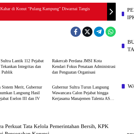
 Kahar di Konut “Pulang Kampung” Diwarnai Tangis
PE
IP
BU
T
ota
Metro Kota
Sultra Lantik 112 Pejabat
Rakercab Perdana JMSI Kota
Tekankan Integritas dan
Kendari Fokus Penataan Administrasi
 Publik
dan Penguatan Organisasi
ota
Metro Kota
WA
 Sistem Merit, Gubernur
Gubernur Sultra Turun Langsung
mumkan Langsung Hasil
Wawancara Calon Pejabat hingga
ejabat Eselon III dan IV
Kerjasama Manajemen Talenta ASN
dengan Jawa Barat
ra Perkuat Tata Kelola Pemerintahan Bersih, KPK
gi Pencegahan Korupsi