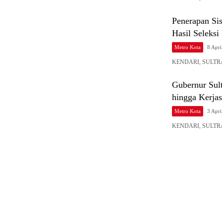
Penerapan Si
Hasil Seleksi
Metro Kota
8 Apri
KENDARI, SULTRASA
Gubernur Sul
hingga Kerja
Metro Kota
3 Apri
KENDARI, SULTRASA