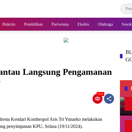
Hukrim
Pendidikan
Pariwisata
Ekobis
Olahraga
Sosok
BU
G
Pantau Langsung Pengamanan
U
1551
resta Kendari Kombespol Aris Tri Yunarko melakukan
dang penyimpanan KPU, Selasa (19/11/2024).