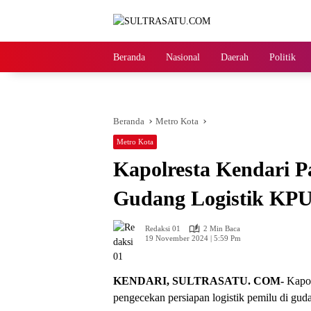
Langsung
ke
konten
Beranda
Nasional
Daerah
Politik
Beranda
Metro Kota
Metro Kota
Kapolresta Kendari 
Gudang Logistik KP
Redaksi 01
2 Min Baca
19 November 2024 | 5:59 Pm
KENDARI, SULTRASATU. COM-
Kapol
pengecekan persiapan logistik pemilu di gu