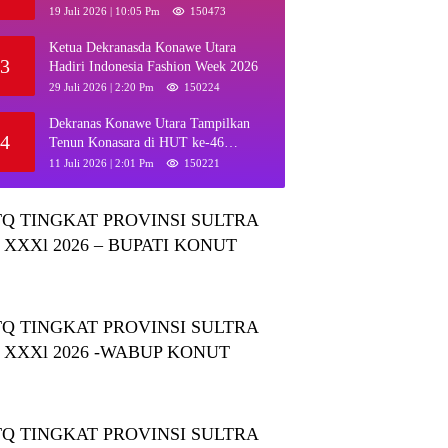
Muna dan Ajak KKMM Bersinergi
19 Juli 2026 | 10:05 Pm
150473
Ketua Dekranasda Konawe Utara
3
Hadiri Indonesia Fashion Week 2026
29 Juli 2026 | 2:20 Pm
150224
Dekranas Konawe Utara Tampilkan
4
Tenun Konasara di HUT ke-46
Dekranas, Perkuat Promosi UMKM
11 Juli 2026 | 2:01 Pm
150221
Daerah
Q TINGKAT PROVINSI SULTRA
 XXXl 2026 – BUPATI KONUT
Q TINGKAT PROVINSI SULTRA
 XXXl 2026 -WABUP KONUT
Q TINGKAT PROVINSI SULTRA