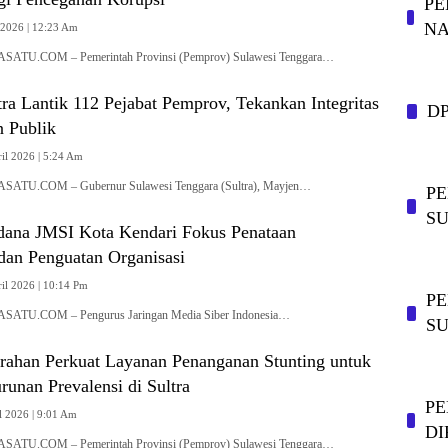
PE
NA
 2026 | 12:23 Am
TU.COM – Pemerintah Provinsi (Pemprov) Sulawesi Tenggara…
ra Lantik 112 Pejabat Pemprov, Tekankan Integritas
D
n Publik
il 2026 | 5:24 Am
TU.COM – Gubernur Sulawesi Tenggara (Sultra), Mayjen…
P
SU
dana JMSI Kota Kendari Fokus Penataan
dan Penguatan Organisasi
il 2026 | 10:14 Pm
PE
TU.COM – Pengurus Jaringan Media Siber Indonesia…
S
rahan Perkuat Layanan Penanganan Stunting untuk
runan Prevalensi di Sultra
PE
l 2026 | 9:01 Am
DI
TU.COM – Pemerintah Provinsi (Pemprov) Sulawesi Tenggara…