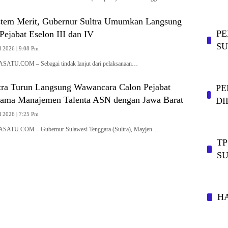
stem Merit, Gubernur Sultra Umumkan Langsung
PE
 Pejabat Eselon III dan IV
SU
l 2026 | 9:08 Pm
TU.COM – Sebagai tindak lanjut dari pelaksanaan…
tra Turun Langsung Wawancara Calon Pejabat
PE
sama Manajemen Talenta ASN dengan Jawa Barat
DI
l 2026 | 7:25 Pm
TU.COM – Gubernur Sulawesi Tenggara (Sultra), Mayjen…
TP
SU
H