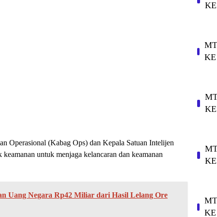
KE
MT
KE
MT
KE
an Operasional (Kabag Ops) dan Kepala Satuan Intelijen
MT
ntuk keamanan untuk menjaga kelancaran dan keamanan
KE
kan Uang Negara Rp42 Miliar dari Hasil Lelang Ore
MT
KE