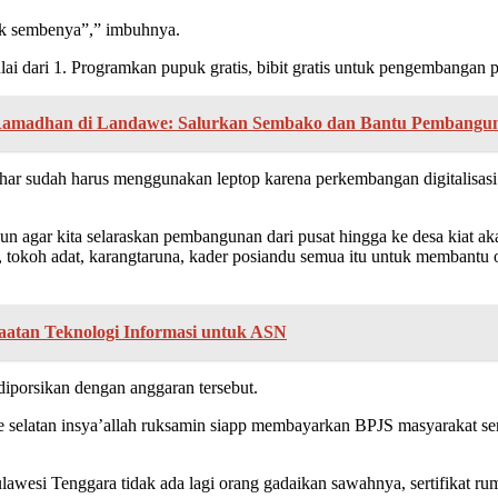
suk sembenya”,” imbuhnya.
i dari 1. Programkan pupuk gratis, bibit gratis untuk pengembangan p
Ramadhan di Landawe: Salurkan Sembako dan Bantu Pembangu
ahar sudah harus menggunakan leptop karena perkembangan digitalisasi
tahun agar kita selaraskan pembangunan dari pusat hingga ke desa ki
, tokoh adat, karangtaruna, kader posiandu semua itu untuk membantu 
atan Teknologi Informasi untuk ASN
diporsikan dengan anggaran tersebut.
e selatan insya’allah ruksamin siapp membayarkan BPJS masyarakat se
awesi Tenggara tidak ada lagi orang gadaikan sawahnya, sertifikat ru