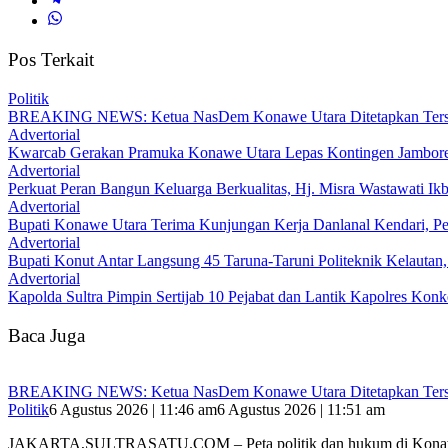
Pos Terkait
Politik
BREAKING NEWS: Ketua NasDem Konawe Utara Ditetapkan Ters
Advertorial
‎Kwarcab Gerakan Pramuka Konawe Utara Lepas Kontingen Jambore Na
Advertorial
‎Perkuat Peran Bangun Keluarga Berkualitas, Hj. Misra Wastawati
Advertorial
Bupati Konawe Utara Terima Kunjungan Kerja Danlanal Kendari, Pe
Advertorial
Bupati Konut Antar Langsung 45 Taruna-Taruni Politeknik Kelautan
Advertorial
‎Kapolda Sultra Pimpin Sertijab 10 Pejabat dan Lantik Kapolres Kon
Baca Juga
BREAKING NEWS: Ketua NasDem Konawe Utara Ditetapkan Ters
Politik
6 Agustus 2026 | 11:46 am
6 Agustus 2026 | 11:51 am
JAKARTA,SULTRASATU.COM – Peta politik dan hukum di Ko