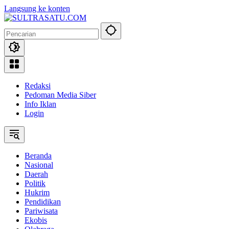
Langsung ke konten
Redaksi
Pedoman Media Siber
Info Iklan
Login
Beranda
Nasional
Daerah
Politik
Hukrim
Pendidikan
Pariwisata
Ekobis