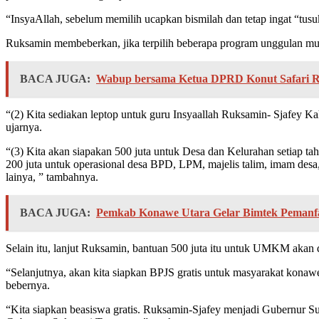
“InsyaAllah, sebelum memilih ucapkan bismilah dan tetap ingat “tu
Ruksamin membeberkan, jika terpilih beberapa program unggulan mula
BACA JUGA:
Wabup bersama Ketua DPRD Konut Safari 
“(2) Kita sediakan leptop untuk guru Insyaallah Ruksamin- Sjafey K
ujarnya.
“(3) Kita akan siapakan 500 juta untuk Desa dan Kelurahan setiap 
200 juta untuk operasional desa BPD, LPM, majelis talim, imam desa
lainya, ” tambahnya.
BACA JUGA:
Pemkab Konawe Utara Gelar Bimtek Pemanfa
Selain itu, lanjut Ruksamin, bantuan 500 juta itu untuk UMKM akan 
“Selanjutnya, akan kita siapkan BPJS gratis untuk masyarakat konaw
bebernya.
“Kita siapkan beasiswa gratis. Ruksamin-Sjafey menjadi Gubernur Sul