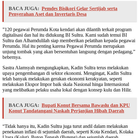
BACA JUGA:
Pemdes Bisikori Gelar Sertijab serta
Penyerahan Aset dan Invertaris Desa
”120 pegawai Perumda Kota kendari akan dilantih terkait program
digitalisasi dan hal itu didukung BI Sultra. Kami sudah temui BI
Sultra dan Alhamdulilah siap memberikan pelatihan kepada pegawai
Perumda. Hal itu penting karena Pegawai Perumda merupakan
unjung tombak yang akan bersentuhan langsung dengan pedagang,”
bebernya.
Sastra Alamsyah mengungkapkan, Kadin Sultra terus melakukan
upaya pengembangan di sektor ekonomi. Mengingat, Kadin Sultra
telah banyak melakukan gerakan ekonomi kerakyatan, seperti
melakukan Ekspor Impor baik skala Nasional hinga Internasional
yang melibatkan pelaku usaha lokal dengan konsep kulu dan Hilir.
BACA JUGA:
Bupati Konut Bersama Bawaslu dan KPU
Konut Tandatangani Naskah Perjanjian Hibah Daerah
“Tidak hanya itu, Kadin Sultra juga turut andil dalam melakukan
penekanan inflasi di sejumlah daerah, seperti Kota Kendari, Kolaka
Utara (Kolut), Buton Tengah (Buteng) dan sejumlah daerah