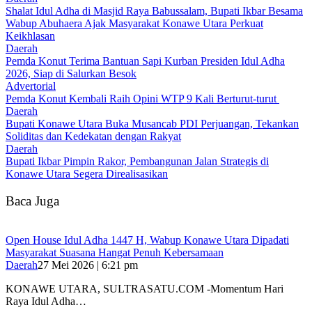
Shalat Idul Adha di Masjid Raya Babussalam, Bupati Ikbar Besama
Wabup Abuhaera Ajak Masyarakat Konawe Utara Perkuat
Keikhlasan
Daerah
Pemda Konut Terima Bantuan Sapi Kurban Presiden Idul Adha
2026, Siap di Salurkan Besok
Advertorial
Pemda Konut Kembali Raih Opini WTP 9 Kali Berturut-turut
Daerah
Bupati Konawe Utara Buka Musancab PDI Perjuangan, Tekankan
Soliditas dan Kedekatan dengan Rakyat
Daerah
Bupati Ikbar Pimpin Rakor, Pembangunan Jalan Strategis di
Konawe Utara Segera Direalisasikan
Baca Juga
Open House Idul Adha 1447 H, Wabup Konawe Utara Dipadati
Masyarakat Suasana Hangat Penuh Kebersamaan
Daerah
27 Mei 2026 | 6:21 pm
KONAWE UTARA, SULTRASATU.COM -Momentum Hari
Raya Idul Adha…