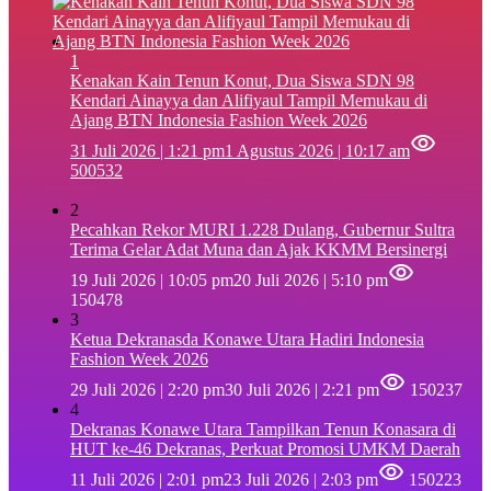
1
‎Kenakan Kain Tenun Konut, Dua Siswa SDN 98
Kendari Ainayya dan Alifiyaul Tampil Memukau di
Ajang BTN Indonesia Fashion Week 2026
31 Juli 2026 | 1:21 pm
1 Agustus 2026 | 10:17 am
500532
2
Pecahkan Rekor MURI 1.228 Dulang, Gubernur Sultra
Terima Gelar Adat Muna dan Ajak KKMM Bersinergi
19 Juli 2026 | 10:05 pm
20 Juli 2026 | 5:10 pm
150478
3
Ketua Dekranasda Konawe Utara Hadiri Indonesia
Fashion Week 2026
29 Juli 2026 | 2:20 pm
30 Juli 2026 | 2:21 pm
150237
4
Dekranas Konawe Utara Tampilkan Tenun Konasara di
HUT ke-46 Dekranas, Perkuat Promosi UMKM Daerah
11 Juli 2026 | 2:01 pm
23 Juli 2026 | 2:03 pm
150223