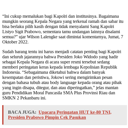
“Ini cukup memalukan bagi Kapolri dan institusinya. Bagaimana
mungkin seorang Kepala Negara yang terkenal ramah dan sabar itu
bisa berlaku pilih kasih dengan tidak menyalami Sang Kapolri
Listyo Sigit Prabowo, sementara tamu undangan lainnya disalami
semua?” ujar Wilson Lalengke saat dimintai komentarnya, Jumat, 7
Oktober 2022.
Sudah barang tentu ini harus menjadi catatan penting bagi Kapolri
dan seluruh jajarannya bahwa Presiden Joko Widodo yang hadir
sebagai Kepala Negara di acara super resmi tersebut sedang
memberi peringatan keras kepada lembaga Kepolisian Republik
Indonesia. “Sebagaimana diketahui bahwa dalam banyak
kesempatan dan peristiwa, Jokowi sering mengirimkan pesan
dengan bahasa tubuh atau body language kepada orang atau pihak
yang ingin disapa, ditegur, dan atau diperingatkan,” jelas mantan
guru Pendidikan Moral Pancasila SMA Plus Provinsi Riau dan
SMKN 2 Pekanbaru ini.
BACA JUGA:
Upacara Peringatan HUT ke-80 TNI,
Presiden Prabowo Pimpin Cek Pasukan