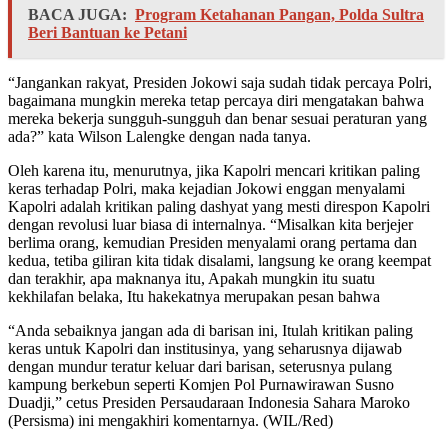
BACA JUGA:
Program Ketahanan Pangan, Polda Sultra
Beri Bantuan ke Petani
“Jangankan rakyat, Presiden Jokowi saja sudah tidak percaya Polri,
bagaimana mungkin mereka tetap percaya diri mengatakan bahwa
mereka bekerja sungguh-sungguh dan benar sesuai peraturan yang
ada?” kata Wilson Lalengke dengan nada tanya.
Oleh karena itu, menurutnya, jika Kapolri mencari kritikan paling
keras terhadap Polri, maka kejadian Jokowi enggan menyalami
Kapolri adalah kritikan paling dashyat yang mesti direspon Kapolri
dengan revolusi luar biasa di internalnya. “Misalkan kita berjejer
berlima orang, kemudian Presiden menyalami orang pertama dan
kedua, tetiba giliran kita tidak disalami, langsung ke orang keempat
dan terakhir, apa maknanya itu, Apakah mungkin itu suatu
kekhilafan belaka, Itu hakekatnya merupakan pesan bahwa
“Anda sebaiknya jangan ada di barisan ini, Itulah kritikan paling
keras untuk Kapolri dan institusinya, yang seharusnya dijawab
dengan mundur teratur keluar dari barisan, seterusnya pulang
kampung berkebun seperti Komjen Pol Purnawirawan Susno
Duadji,” cetus Presiden Persaudaraan Indonesia Sahara Maroko
(Persisma) ini mengakhiri komentarnya. (WIL/Red)