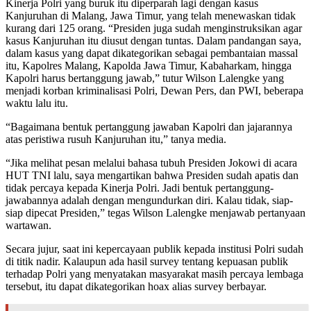
Kinerja Polri yang buruk itu diperparah lagi dengan kasus
Kanjuruhan di Malang, Jawa Timur, yang telah menewaskan tidak
kurang dari 125 orang. “Presiden juga sudah menginstruksikan agar
kasus Kanjuruhan itu diusut dengan tuntas. Dalam pandangan saya,
dalam kasus yang dapat dikategorikan sebagai pembantaian massal
itu, Kapolres Malang, Kapolda Jawa Timur, Kabaharkam, hingga
Kapolri harus bertanggung jawab,” tutur Wilson Lalengke yang
menjadi korban kriminalisasi Polri, Dewan Pers, dan PWI, beberapa
waktu lalu itu.
“Bagaimana bentuk pertanggung jawaban Kapolri dan jajarannya
atas peristiwa rusuh Kanjuruhan itu,” tanya media.
“Jika melihat pesan melalui bahasa tubuh Presiden Jokowi di acara
HUT TNI lalu, saya mengartikan bahwa Presiden sudah apatis dan
tidak percaya kepada Kinerja Polri. Jadi bentuk pertanggung-
jawabannya adalah dengan mengundurkan diri. Kalau tidak, siap-
siap dipecat Presiden,” tegas Wilson Lalengke menjawab pertanyaan
wartawan.
Secara jujur, saat ini kepercayaan publik kepada institusi Polri sudah
di titik nadir. Kalaupun ada hasil survey tentang kepuasan publik
terhadap Polri yang menyatakan masyarakat masih percaya lembaga
tersebut, itu dapat dikategorikan hoax alias survey berbayar.