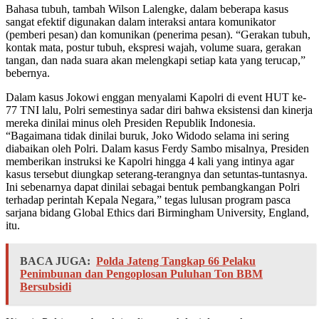
Bahasa tubuh, tambah Wilson Lalengke, dalam beberapa kasus
sangat efektif digunakan dalam interaksi antara komunikator
(pemberi pesan) dan komunikan (penerima pesan). “Gerakan tubuh,
kontak mata, postur tubuh, ekspresi wajah, volume suara, gerakan
tangan, dan nada suara akan melengkapi setiap kata yang terucap,”
bebernya.
Dalam kasus Jokowi enggan menyalami Kapolri di event HUT ke-
77 TNI lalu, Polri semestinya sadar diri bahwa eksistensi dan kinerja
mereka dinilai minus oleh Presiden Republik Indonesia.
“Bagaimana tidak dinilai buruk, Joko Widodo selama ini sering
diabaikan oleh Polri. Dalam kasus Ferdy Sambo misalnya, Presiden
memberikan instruksi ke Kapolri hingga 4 kali yang intinya agar
kasus tersebut diungkap seterang-terangnya dan setuntas-tuntasnya.
Ini sebenarnya dapat dinilai sebagai bentuk pembangkangan Polri
terhadap perintah Kepala Negara,” tegas lulusan program pasca
sarjana bidang Global Ethics dari Birmingham University, England,
itu.
BACA JUGA:
Polda Jateng Tangkap 66 Pelaku
Penimbunan dan Pengoplosan Puluhan Ton BBM
Bersubsidi