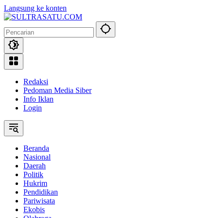
Langsung ke konten
Redaksi
Pedoman Media Siber
Info Iklan
Login
Beranda
Nasional
Daerah
Politik
Hukrim
Pendidikan
Pariwisata
Ekobis