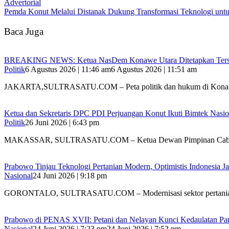
Advertorial
Pemda Konut Melalui Distanak Dukung Transformasi Teknologi unt
Baca Juga
BREAKING NEWS: Ketua NasDem Konawe Utara Ditetapkan Ters
Politik
6 Agustus 2026 | 11:46 am
6 Agustus 2026 | 11:51 am
JAKARTA,SULTRASATU.COM – Peta politik dan hukum di Ko
Ketua dan Sekretaris DPC PDI Perjuangan Konut Ikuti Bimtek Nasion
Politik
26 Juni 2026 | 6:43 pm
MAKASSAR, SULTRASATU.COM – Ketua Dewan Pimpinan Ca
Prabowo Tinjau Teknologi Pertanian Modern, Optimistis Indonesia
Nasional
24 Juni 2026 | 9:18 pm
GORONTALO, SULTRASATU.COM – Modernisasi sektor pertania
Prabowo di PENAS XVII: Petani dan Nelayan Kunci Kedaulatan Pa
Nasional
24 Juni 2026 | 7:23 pm
24 Juni 2026 | 7:52 pm