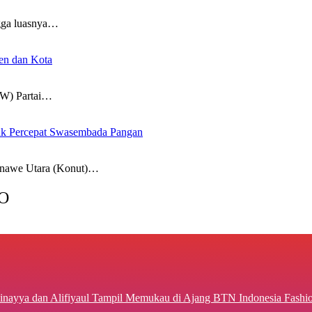
ga luasnya…
ten dan Kota
W) Partai…
uk Percepat Swasembada Pangan
awe Utara (Konut)…
O