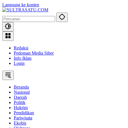
Langsung ke konten
Redaksi
Pedoman Media Siber
Info Iklan
Login
Beranda
Nasional
Daerah
Politik
Hukrim
Pendidikan
Pariwisata
Ekobis