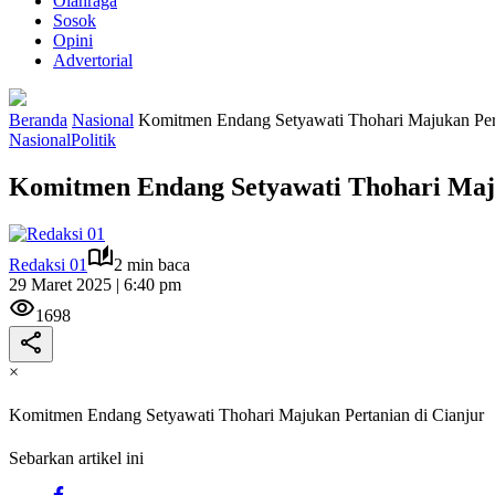
Olahraga
Sosok
Opini
Advertorial
Beranda
Nasional
Komitmen Endang Setyawati Thohari Majukan Pert
Nasional
Politik
Komitmen Endang Setyawati Thohari Maju
Redaksi 01
2 min baca
29 Maret 2025 | 6:40 pm
1698
×
Komitmen Endang Setyawati Thohari Majukan Pertanian di Cianjur
Sebarkan artikel ini