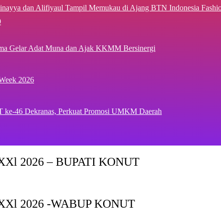
inayya dan Alifiyaul Tampil Memukau di Ajang BTN Indonesia Fash
9
ima Gelar Adat Muna dan Ajak KKMM Bersinergi
 Week 2026
T ke-46 Dekranas, Perkuat Promosi UMKM Daerah
Xl 2026 – BUPATI KONUT
XXl 2026 -WABUP KONUT