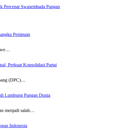
uk Percepat Swasembada Pangan
angka Penipuan
nawe…
al, Perkuat Konsolidasi Partai
bang (DPC)…
 Jadi Lumbung Pangan Dunia
n menjadi salah…
ngan Indonesia