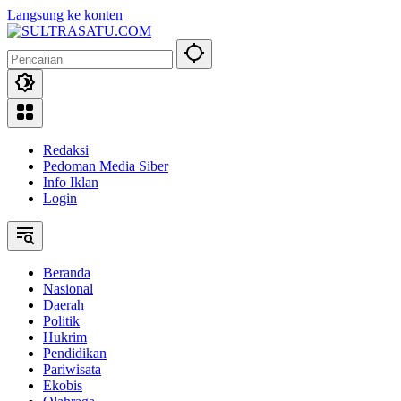
Langsung ke konten
Redaksi
Pedoman Media Siber
Info Iklan
Login
Beranda
Nasional
Daerah
Politik
Hukrim
Pendidikan
Pariwisata
Ekobis