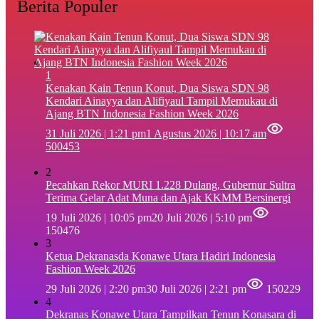
Berita Populer
1
‎Kenakan Kain Tenun Konut, Dua Siswa SDN 98
Kendari Ainayya dan Alifiyaul Tampil Memukau di
Ajang BTN Indonesia Fashion Week 2026
31 Juli 2026 | 1:21 pm
1 Agustus 2026 | 10:17 am
500453
2
Pecahkan Rekor MURI 1.228 Dulang, Gubernur Sultra
Terima Gelar Adat Muna dan Ajak KKMM Bersinergi
19 Juli 2026 | 10:05 pm
20 Juli 2026 | 5:10 pm
150476
3
Ketua Dekranasda Konawe Utara Hadiri Indonesia
Fashion Week 2026
29 Juli 2026 | 2:20 pm
30 Juli 2026 | 2:21 pm
150229
4
Dekranas Konawe Utara Tampilkan Tenun Konasara di