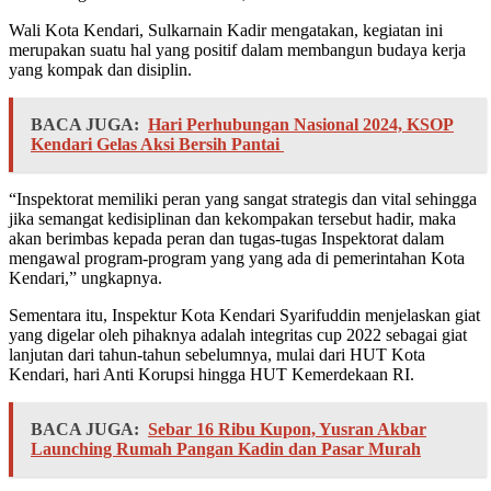
Wali Kota Kendari, Sulkarnain Kadir mengatakan, kegiatan ini
merupakan suatu hal yang positif dalam membangun budaya kerja
yang kompak dan disiplin.
BACA JUGA:
Hari Perhubungan Nasional 2024, KSOP
Kendari Gelas Aksi Bersih Pantai
“Inspektorat memiliki peran yang sangat strategis dan vital sehingga
jika semangat kedisiplinan dan kekompakan tersebut hadir, maka
akan berimbas kepada peran dan tugas-tugas Inspektorat dalam
mengawal program-program yang yang ada di pemerintahan Kota
Kendari,” ungkapnya.
Sementara itu, Inspektur Kota Kendari Syarifuddin menjelaskan giat
yang digelar oleh pihaknya adalah integritas cup 2022 sebagai giat
lanjutan dari tahun-tahun sebelumnya, mulai dari HUT Kota
Kendari, hari Anti Korupsi hingga HUT Kemerdekaan RI.
BACA JUGA:
Sebar 16 Ribu Kupon, Yusran Akbar
Launching Rumah Pangan Kadin dan Pasar Murah