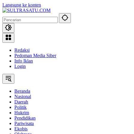
Langsung ke konten
Redaksi
Pedoman Media Siber
Info Iklan
Login
Beranda
Nasional
Daerah
Politik
Hukrim
Pendidikan
Pariwisata
Ekobis