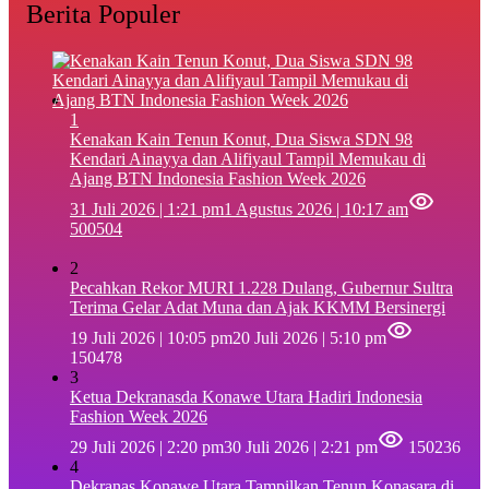
Berita Populer
1
‎Kenakan Kain Tenun Konut, Dua Siswa SDN 98
Kendari Ainayya dan Alifiyaul Tampil Memukau di
Ajang BTN Indonesia Fashion Week 2026
31 Juli 2026 | 1:21 pm
1 Agustus 2026 | 10:17 am
500504
2
Pecahkan Rekor MURI 1.228 Dulang, Gubernur Sultra
Terima Gelar Adat Muna dan Ajak KKMM Bersinergi
19 Juli 2026 | 10:05 pm
20 Juli 2026 | 5:10 pm
150478
3
Ketua Dekranasda Konawe Utara Hadiri Indonesia
Fashion Week 2026
29 Juli 2026 | 2:20 pm
30 Juli 2026 | 2:21 pm
150236
4
Dekranas Konawe Utara Tampilkan Tenun Konasara di