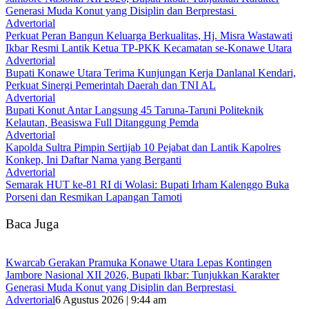
Generasi Muda Konut yang Disiplin dan Berprestasi ‎
Advertorial
‎Perkuat Peran Bangun Keluarga Berkualitas, Hj. Misra Wastawati
Ikbar Resmi Lantik Ketua TP-PKK Kecamatan se-Konawe Utara
Advertorial
Bupati Konawe Utara Terima Kunjungan Kerja Danlanal Kendari,
Perkuat Sinergi Pemerintah Daerah dan TNI AL
Advertorial
Bupati Konut Antar Langsung 45 Taruna-Taruni Politeknik
Kelautan, Beasiswa Full Ditanggung Pemda
Advertorial
‎Kapolda Sultra Pimpin Sertijab 10 Pejabat dan Lantik Kapolres
Konkep, Ini Daftar Nama yang Berganti
Advertorial
Semarak HUT ke-81 RI di Wolasi: Bupati Irham Kalenggo Buka
Porseni dan Resmikan Lapangan Tamoti
Baca Juga
‎Kwarcab Gerakan Pramuka Konawe Utara Lepas Kontingen
Jambore Nasional XII 2026, Bupati Ikbar: Tunjukkan Karakter
Generasi Muda Konut yang Disiplin dan Berprestasi ‎
Advertorial
6 Agustus 2026 | 9:44 am