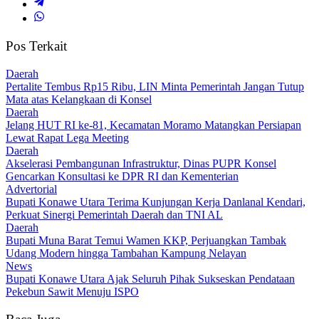
Pos Terkait
Daerah
‎Pertalite Tembus Rp15 Ribu, LIN Minta Pemerintah Jangan Tutup
Mata atas Kelangkaan di Konsel
Daerah
‎Jelang HUT RI ke-81, Kecamatan Moramo Matangkan Persiapan
Lewat Rapat Lega Meeting
Daerah
Akselerasi Pembangunan Infrastruktur, Dinas PUPR Konsel
Gencarkan Konsultasi ke DPR RI dan Kementerian
Advertorial
Bupati Konawe Utara Terima Kunjungan Kerja Danlanal Kendari,
Perkuat Sinergi Pemerintah Daerah dan TNI AL
Daerah
‎Bupati Muna Barat Temui Wamen KKP, Perjuangkan Tambak
Udang Modern hingga Tambahan Kampung Nelayan
News
Bupati Konawe Utara Ajak Seluruh Pihak Sukseskan Pendataan
Pekebun Sawit Menuju ISPO