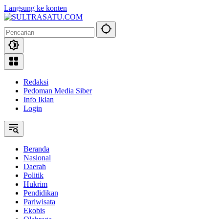
Langsung ke konten
Redaksi
Pedoman Media Siber
Info Iklan
Login
Beranda
Nasional
Daerah
Politik
Hukrim
Pendidikan
Pariwisata
Ekobis