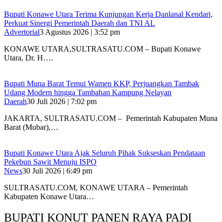
Bupati Konawe Utara Terima Kunjungan Kerja Danlanal Kendari,
Perkuat Sinergi Pemerintah Daerah dan TNI AL
Advertorial
3 Agustus 2026 | 3:52 pm
‎KONAWE UTARA,SULTRASATU.COM – Bupati Konawe
Utara, Dr. H….
‎Bupati Muna Barat Temui Wamen KKP, Perjuangkan Tambak
Udang Modern hingga Tambahan Kampung Nelayan
Daerah
30 Juli 2026 | 7:02 pm
‎JAKARTA, SULTRASATU.COM – Pemerintah Kabupaten Muna
Barat (Mubar),…
Bupati Konawe Utara Ajak Seluruh Pihak Sukseskan Pendataan
Pekebun Sawit Menuju ISPO
News
30 Juli 2026 | 6:49 pm
SULTRASATU.COM, KONAWE UTARA – Pemerintah
Kabupaten Konawe Utara…
BUPATI KONUT PANEN RAYA PADI