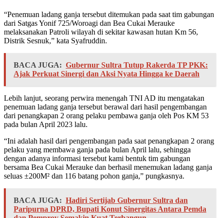
“Penemuan ladang ganja tersebut ditemukan pada saat tim gabungan
dari Satgas Yonif 725/Woroagi dan Bea Cukai Merauke
melaksanakan Patroli wilayah di sekitar kawasan hutan Km 56,
Distrik Sesnuk,” kata Syafruddin.
BACA JUGA:
Gubernur Sultra Tutup Rakerda TP PKK:
Ajak Perkuat Sinergi dan Aksi Nyata Hingga ke Daerah
Lebih lanjut, seorang perwira menengah TNI AD itu mengatakan
penemuan ladang ganja tersebut berawal dari hasil pengembangan
dari penangkapan 2 orang pelaku pembawa ganja oleh Pos KM 53
pada bulan April 2023 lalu.
“Ini adalah hasil dari pengembangan pada saat penangkapan 2 orang
pelaku yang membawa ganja pada bulan April lalu, sehingga
dengan adanya informasi tersebut kami bentuk tim gabungan
bersama Bea Cukai Merauke dan berhasil menemukan ladang ganja
seluas ±200M² dan 116 batang pohon ganja,” pungkasnya.
BACA JUGA:
Hadiri Sertijab Gubernur Sultra dan
Paripurna DPRD, Bupati Konut Sinergitas Antara Pemda
dan Pemprov Semakin Kuat Terbangun