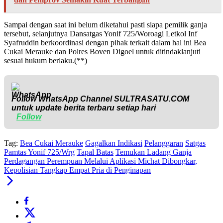
Sampai dengan saat ini belum diketahui pasti siapa pemilik ganja
tersebut, selanjutnya Dansatgas Yonif 725/Woroagi Letkol Inf
Syafruddin berkoordinasi dengan pihak terkait dalam hal ini Bea
Cukai Merauke dan Polres Boven Digoel untuk ditindaklanjuti
sesuai hukum berlaku.(**)
Follow WhatsApp Channel
SULTRASATU.COM
untuk update berita terbaru setiap hari
Follow
Tag:
Bea Cukai Merauke
Gagalkan Indikasi
Pelanggaran
Satgas
Pamtas Yonif 725/Wrg
Tapal Batas
Temukan Ladang Ganja
Perdagangan Perempuan Melalui Aplikasi Michat Dibongkar,
Kepolisian Tangkap Empat Pria di Penginapan