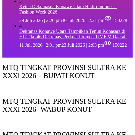
3
Ketua Dekranasda Konawe Utara Hadiri Indonesia
Fashion Week 2026
29 Juli 2026 | 2:20 pm
30 Juli 2026 | 2:21 pm
150228
4
Dekranas Konawe Utara Tampilkan Tenun Konasara di
HUT ke-46 Dekranas, Perkuat Promosi UMKM Daerah
11 Juli 2026 | 2:01 pm
23 Juli 2026 | 2:03 pm
150222
MTQ TINGKAT PROVINSI SULTRA KE
XXXl 2026 – BUPATI KONUT
MTQ TINGKAT PROVINSI SULTRA KE
XXXl 2026 -WABUP KONUT
MTQ TINGKAT PROVINSI SULTRA KE