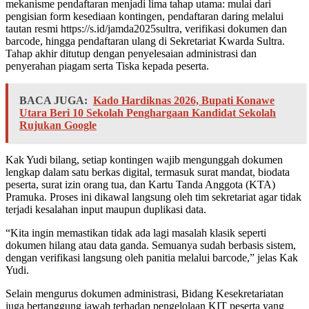
mekanisme pendaftaran menjadi lima tahap utama: mulai dari
pengisian form kesediaan kontingen, pendaftaran daring melalui
tautan resmi https://s.id/jamda2025sultra, verifikasi dokumen dan
barcode, hingga pendaftaran ulang di Sekretariat Kwarda Sultra.
Tahap akhir ditutup dengan penyelesaian administrasi dan
penyerahan piagam serta Tiska kepada peserta.
BACA JUGA:
Kado Hardiknas 2026, Bupati Konawe
Utara Beri 10 Sekolah Penghargaan Kandidat Sekolah
Rujukan Google
Kak Yudi bilang, setiap kontingen wajib mengunggah dokumen
lengkap dalam satu berkas digital, termasuk surat mandat, biodata
peserta, surat izin orang tua, dan Kartu Tanda Anggota (KTA)
Pramuka. Proses ini dikawal langsung oleh tim sekretariat agar tidak
terjadi kesalahan input maupun duplikasi data.
“Kita ingin memastikan tidak ada lagi masalah klasik seperti
dokumen hilang atau data ganda. Semuanya sudah berbasis sistem,
dengan verifikasi langsung oleh panitia melalui barcode,” jelas Kak
Yudi.
Selain mengurus dokumen administrasi, Bidang Kesekretariatan
juga bertanggung jawab terhadap pengelolaan KIT peserta yang