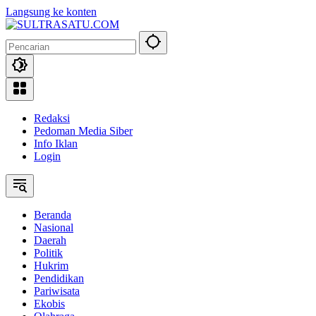
Langsung ke konten
Redaksi
Pedoman Media Siber
Info Iklan
Login
Beranda
Nasional
Daerah
Politik
Hukrim
Pendidikan
Pariwisata
Ekobis