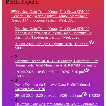
Berita Populer
1
‎Kenakan Kain Tenun Konut, Dua Siswa SDN 98
Kendari Ainayya dan Alifiyaul Tampil Memukau di
Ajang BTN Indonesia Fashion Week 2026
31 Juli 2026 | 1:21 pm
1 Agustus 2026 | 10:17 am
500470
2
Pecahkan Rekor MURI 1.228 Dulang, Gubernur Sultra
Terima Gelar Adat Muna dan Ajak KKMM Bersinergi
19 Juli 2026 | 10:05 pm
20 Juli 2026 | 5:10 pm
150478
3
Ketua Dekranasda Konawe Utara Hadiri Indonesia
Fashion Week 2026
29 Juli 2026 | 2:20 pm
30 Juli 2026 | 2:21 pm
150230
4
Dekranas Konawe Utara Tampilkan Tenun Konasara di