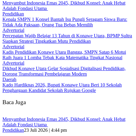
‎Menyambut Indonesia Emas 2045, Dikbud Konsel: Anak Hebat
Adalah Fondasi Utama ‎
Pendidikan
Kepala SMPN 1 Konsel Bantah Isu Pungli Seragam Siswa Baru:
Tidak Ada Paksaan, Orang Tua Bebas Memilih
Advertorial
Percepatan Wajib Belajar 13 Tahun di Konawe Utara, BPMP Sultra
Siapkan Strategi Tingkatkan Mutu Pendidikan
Advertorial
Kadis Pendidikan Konawe Utara Bangga, SMPN Satap 6 Motui
Raih Juara 1 Lomba Tebak Kata Matematika Tingkat Nasional
Advertorial
Dikbud Konawe Utara Gelar Sosialisasi Digitalisasi Pendidikan,
Dorong Transformasi Pembelajaran Modern
Daerah
Kado Hardiknas 2026, Bupati Konawe Utara Beri 10 Sekolah
Penghargaan Kandidat Sekolah Rujukan Google
Baca Juga
‎Menyambut Indonesia Emas 2045, Dikbud Konsel: Anak Hebat
Adalah Fondasi Utama ‎
Pendidikan
23 Juli 2026 | 4:44 pm