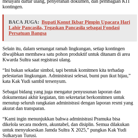
melayani daftar ulang, penyerahan dokumen, dan pembagian KIT
kontingen.
BACA JUGA:
Bupati Konut Ikbar Pimpin Upacara Hari
Lahir Pancasila, Tegaskan Pancasila sebagai Fondasi
Persatuan Bangsa
Selain itu, dalam semangat ramah lingkungan, setiap kontingen
diwajibkan membawa satu pohon produktif untuk ditanam di area
Kwarda Sultra saat registrasi ulang.
“Ini bukan sekadar simbol, tapi bentuk komitmen kita terhadap
pelestarian lingkungan. Administrasi selesai, bumi pun ikut hijau,”
kata Kak Yudi sambil tersenyum.
Sebagai bidang yang juga mengatur penyusunan laporan dan
dokumentasi akhir kegiatan, tim sekretariat berkomitmen untuk
menutup seluruh rangkaian administrasi dengan laporan resmi yang
akurat dan transparan.
“Kami ingin menunjukkan bahwa administrasi Pramuka bisa
dikelola secara modern, akuntabel, dan disiplin. Semua dilakukan
untuk menyukseskan Jamda Sultra X 2025,” pungkas Kak Yudi
Sulkaryan Turusi.