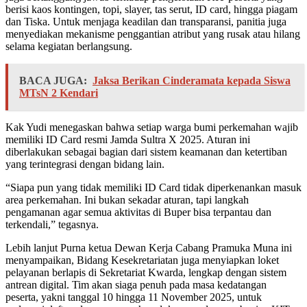
berisi kaos kontingen, topi, slayer, tas serut, ID card, hingga piagam
dan Tiska. Untuk menjaga keadilan dan transparansi, panitia juga
menyediakan mekanisme penggantian atribut yang rusak atau hilang
selama kegiatan berlangsung.
BACA JUGA:
Jaksa Berikan Cinderamata kepada Siswa
MTsN 2 Kendari
Kak Yudi menegaskan bahwa setiap warga bumi perkemahan wajib
memiliki ID Card resmi Jamda Sultra X 2025. Aturan ini
diberlakukan sebagai bagian dari sistem keamanan dan ketertiban
yang terintegrasi dengan bidang lain.
“Siapa pun yang tidak memiliki ID Card tidak diperkenankan masuk
area perkemahan. Ini bukan sekadar aturan, tapi langkah
pengamanan agar semua aktivitas di Buper bisa terpantau dan
terkendali,” tegasnya.
Lebih lanjut Purna ketua Dewan Kerja Cabang Pramuka Muna ini
menyampaikan, Bidang Kesekretariatan juga menyiapkan loket
pelayanan berlapis di Sekretariat Kwarda, lengkap dengan sistem
antrean digital. Tim akan siaga penuh pada masa kedatangan
peserta, yakni tanggal 10 hingga 11 November 2025, untuk