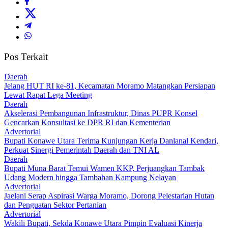
Pos Terkait
Daerah
‎Jelang HUT RI ke-81, Kecamatan Moramo Matangkan Persiapan
Lewat Rapat Lega Meeting
Daerah
Akselerasi Pembangunan Infrastruktur, Dinas PUPR Konsel
Gencarkan Konsultasi ke DPR RI dan Kementerian
Advertorial
Bupati Konawe Utara Terima Kunjungan Kerja Danlanal Kendari,
Perkuat Sinergi Pemerintah Daerah dan TNI AL
Daerah
‎Bupati Muna Barat Temui Wamen KKP, Perjuangkan Tambak
Udang Modern hingga Tambahan Kampung Nelayan
Advertorial
Jaelani Serap Aspirasi Warga Moramo, Dorong Pelestarian Hutan
dan Penguatan Sektor Pertanian
Advertorial
Wakili Bupati, Sekda Konawe Utara Pimpin Evaluasi Kinerja