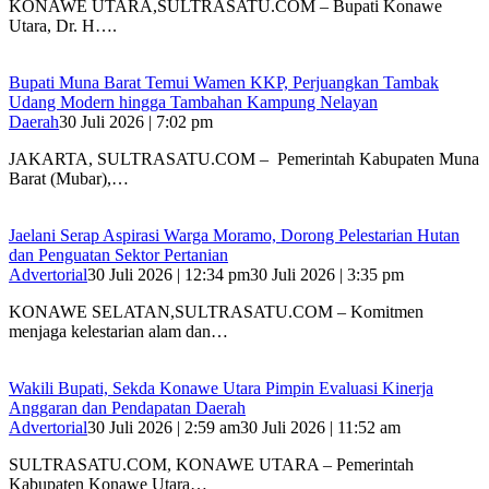
‎KONAWE UTARA,SULTRASATU.COM – Bupati Konawe
Utara, Dr. H….
‎Bupati Muna Barat Temui Wamen KKP, Perjuangkan Tambak
Udang Modern hingga Tambahan Kampung Nelayan
Daerah
30 Juli 2026 | 7:02 pm
‎JAKARTA, SULTRASATU.COM – Pemerintah Kabupaten Muna
Barat (Mubar),…
Jaelani Serap Aspirasi Warga Moramo, Dorong Pelestarian Hutan
dan Penguatan Sektor Pertanian
Advertorial
30 Juli 2026 | 12:34 pm
30 Juli 2026 | 3:35 pm
KONAWE SELATAN,SULTRASATU.COM – Komitmen
menjaga kelestarian alam dan…
Wakili Bupati, Sekda Konawe Utara Pimpin Evaluasi Kinerja
Anggaran dan Pendapatan Daerah
Advertorial
30 Juli 2026 | 2:59 am
30 Juli 2026 | 11:52 am
SULTRASATU.COM, KONAWE UTARA – Pemerintah
Kabupaten Konawe Utara…