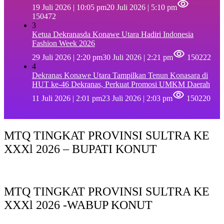
19 Juli 2026 | 10:05 pm
20 Juli 2026 | 5:10 pm
150472
3
Ketua Dekranasda Konawe Utara Hadiri Indonesia
Fashion Week 2026
29 Juli 2026 | 2:20 pm
30 Juli 2026 | 2:21 pm
150222
4
Dekranas Konawe Utara Tampilkan Tenun Konasara di
HUT ke-46 Dekranas, Perkuat Promosi UMKM Daerah
11 Juli 2026 | 2:01 pm
23 Juli 2026 | 2:03 pm
150220
MTQ TINGKAT PROVINSI SULTRA KE
XXXl 2026 – BUPATI KONUT
MTQ TINGKAT PROVINSI SULTRA KE
XXXl 2026 -WABUP KONUT