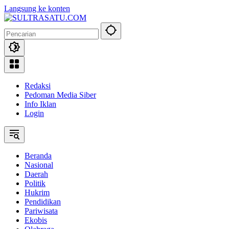
Langsung ke konten
Redaksi
Pedoman Media Siber
Info Iklan
Login
Beranda
Nasional
Daerah
Politik
Hukrim
Pendidikan
Pariwisata
Ekobis