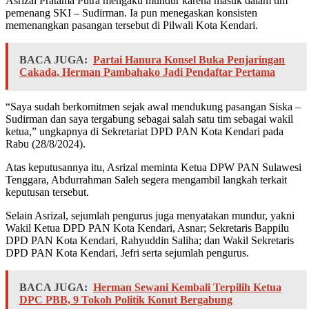
Asrizal Pratama Putra mengaku mundur karena masuk dalam tim
pemenang SKI – Sudirman. Ia pun menegaskan konsisten
memenangkan pasangan tersebut di Pilwali Kota Kendari.
BACA JUGA:
Partai Hanura Konsel Buka Penjaringan
Cakada, Herman Pambahako Jadi Pendaftar Pertama
“Saya sudah berkomitmen sejak awal mendukung pasangan Siska –
Sudirman dan saya tergabung sebagai salah satu tim sebagai wakil
ketua,” ungkapnya di Sekretariat DPD PAN Kota Kendari pada
Rabu (28/8/2024).
Atas keputusannya itu, Asrizal meminta Ketua DPW PAN Sulawesi
Tenggara, Abdurrahman Saleh segera mengambil langkah terkait
keputusan tersebut.
Selain Asrizal, sejumlah pengurus juga menyatakan mundur, yakni
Wakil Ketua DPD PAN Kota Kendari, Asnar; Sekretaris Bappilu
DPD PAN Kota Kendari, Rahyuddin Saliha; dan Wakil Sekretaris
DPD PAN Kota Kendari, Jefri serta sejumlah pengurus.
BACA JUGA:
Herman Sewani Kembali Terpilih Ketua
DPC PBB, 9 Tokoh Politik Konut Bergabung