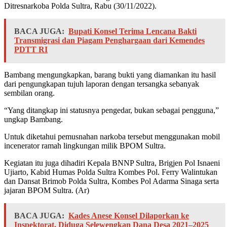
Ditresnarkoba Polda Sultra, Rabu (30/11/2022).
BACA JUGA:
Bupati Konsel Terima Lencana Bakti
Transmigrasi dan Piagam Penghargaan dari Kemendes
PDTT RI
Bambang mengungkapkan, barang bukti yang diamankan itu hasil
dari pengungkapan tujuh laporan dengan tersangka sebanyak
sembilan orang.
“Yang ditangkap ini statusnya pengedar, bukan sebagai pengguna,”
ungkap Bambang.
Untuk diketahui pemusnahan narkoba tersebut menggunakan mobil
incenerator ramah lingkungan milik BPOM Sultra.
Kegiatan itu juga dihadiri Kepala BNNP Sultra, Brigjen Pol Isnaeni
Ujiarto, Kabid Humas Polda Sultra Kombes Pol. Ferry Walintukan
dan Dansat Brimob Polda Sultra, Kombes Pol Adarma Sinaga serta
jajaran BPOM Sultra. (Ar)
BACA JUGA:
Kades Anese Konsel Dilaporkan ke
Inspektorat, Diduga Selewengkan Dana Desa 2021–2025