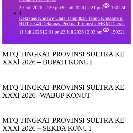
29 Juli 2026 | 2:20 pm
30 Juli 2026 | 2:21 pm
150224
4
Dekranas Konawe Utara Tampilkan Tenun Konasara di
HUT ke-46 Dekranas, Perkuat Promosi UMKM Daerah
11 Juli 2026 | 2:01 pm
23 Juli 2026 | 2:03 pm
150221
MTQ TINGKAT PROVINSI SULTRA KE
XXXl 2026 – BUPATI KONUT
MTQ TINGKAT PROVINSI SULTRA KE
XXXl 2026 -WABUP KONUT
MTQ TINGKAT PROVINSI SULTRA KE
XXXl 2026 – SEKDA KONUT