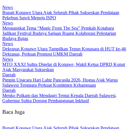
News
Bupati Konawe Utara Ajak Seluruh Pihak Sukseskan Pendataan
Pekebun Sawit Menuju ISPO
News
Mengangkat Tema “Magic From The Sea” Pemkab Kotabaru
Jadikan Festival Budaya Saijaan Ruang Kolaborasi Pelestarian
Budaya Bajau
News
Dekranas Konawe Utara Tampilkan Tenun Konasara di HUT ke-46
Dekranas, Perkuat Promosi UMKM Daerah
News
MTQ XXXI Sultra Digelar di Konawe, Wakil Ketua DPRD Konut
Ajak Masyarakat Sukseskan
Daerah
Pimpin Upacara Hari Lahir Pancasila 2026, Hugua Ajak Warga
Sulawesi Tenggara Perkuat Komitmen Kebangsaan
Daerah
Menko Polkam dan Mendagri Temui Kepala Daerah Sulawesi,
Gubernur Sultra Dorong Pembangunan Inklusif
Baca Juga
Bupati Konawe Utara Ajak Seluruh Pihak Sukseskan Pendataan