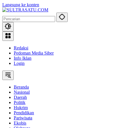
Langsung ke konten
Redaksi
Pedoman Media Siber
Info Iklan
Login
Beranda
Nasional
Daerah
Politik
Hukrim
Pendidikan
Pariwisata
Ekobis