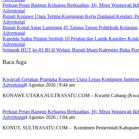
‎Perkuat Peran Bangun Keluarga Berkualitas, Hj. Misra Wastawati
Advertorial
Bupati Konawe Utara Terima Kunjungan Kerja Danlanal Kendari, Pe
Advertorial
Bupati Konut Antar Langsung 45 Taruna-Taruni Politeknik Kelautan
Advertorial
‎Kapolda Sultra Pimpin Sertijab 10 Pejabat dan Lantik Kapolres Kon
Advertorial
Semarak HUT ke-81 RI di Wolasi: Bupati Irham Kalenggo Buka Por
Baca Juga
‎Kwarcab Gerakan Pramuka Konawe Utara Lepas Kontingen Jambore Na
Advertorial
6 Agustus 2026 | 9:44 am
KONAWE UTARA,SULTRASATU.COM – Kwartir Cabang (Kwarc
‎Perkuat Peran Bangun Keluarga Berkualitas, Hj. Misra Wastawati
Advertorial
4 Agustus 2026 | 1:04 am
‎KONUT, SULTRASATU.COM – Komitmen Pemerintah Kabupate