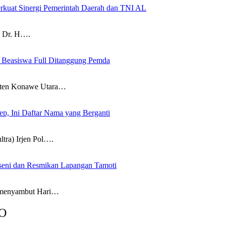
rkuat Sinergi Pemerintah Daerah dan TNI AL
 Dr. H….
, Beasiswa Full Ditanggung Pemda
en Konawe Utara…
kep, Ini Daftar Nama yang Berganti
a) Irjen Pol….
seni dan Resmikan Lapangan Tamoti
enyambut Hari…
O