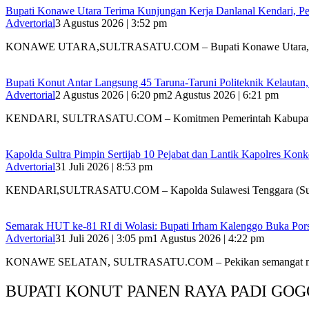
Bupati Konawe Utara Terima Kunjungan Kerja Danlanal Kendari, Pe
Advertorial
3 Agustus 2026 | 3:52 pm
‎KONAWE UTARA,SULTRASATU.COM – Bupati Konawe Utara,
Bupati Konut Antar Langsung 45 Taruna-Taruni Politeknik Kelautan
Advertorial
2 Agustus 2026 | 6:20 pm
2 Agustus 2026 | 6:21 pm
KENDARI, SULTRASATU.COM – Komitmen Pemerintah Kabupat
‎Kapolda Sultra Pimpin Sertijab 10 Pejabat dan Lantik Kapolres Kon
Advertorial
31 Juli 2026 | 8:53 pm
‎KENDARI,SULTRASATU.COM – Kapolda Sulawesi Tenggara (Sultr
Semarak HUT ke-81 RI di Wolasi: Bupati Irham Kalenggo Buka Por
Advertorial
31 Juli 2026 | 3:05 pm
1 Agustus 2026 | 4:22 pm
KONAWE SELATAN, SULTRASATU.COM – Pekikan semangat m
BUPATI KONUT PANEN RAYA PADI GOG