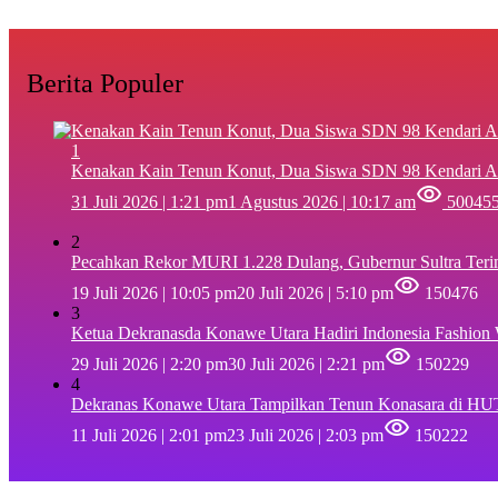
Berita Populer
1
‎Kenakan Kain Tenun Konut, Dua Siswa SDN 98 Kendari A
31 Juli 2026 | 1:21 pm
1 Agustus 2026 | 10:17 am
50045
2
Pecahkan Rekor MURI 1.228 Dulang, Gubernur Sultra Ter
19 Juli 2026 | 10:05 pm
20 Juli 2026 | 5:10 pm
150476
3
Ketua Dekranasda Konawe Utara Hadiri Indonesia Fashion
29 Juli 2026 | 2:20 pm
30 Juli 2026 | 2:21 pm
150229
4
Dekranas Konawe Utara Tampilkan Tenun Konasara di HU
11 Juli 2026 | 2:01 pm
23 Juli 2026 | 2:03 pm
150222