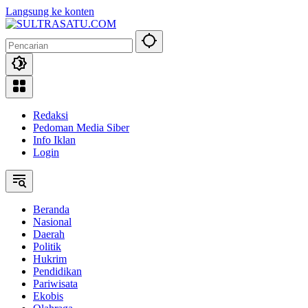
Langsung ke konten
Redaksi
Pedoman Media Siber
Info Iklan
Login
Beranda
Nasional
Daerah
Politik
Hukrim
Pendidikan
Pariwisata
Ekobis