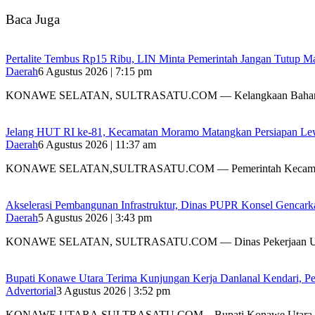
Baca Juga
‎Pertalite Tembus Rp15 Ribu, LIN Minta Pemerintah Jangan Tutup Ma
Daerah
6 Agustus 2026 | 7:15 pm
‎KONAWE SELATAN, SULTRASATU.COM — Kelangkaan Bahan
‎Jelang HUT RI ke-81, Kecamatan Moramo Matangkan Persiapan Le
Daerah
6 Agustus 2026 | 11:37 am
KONAWE SELATAN,SULTRASATU.COM — Pemerintah Kecamat
Akselerasi Pembangunan Infrastruktur, Dinas PUPR Konsel Gencark
Daerah
5 Agustus 2026 | 3:43 pm
KONAWE SELATAN, SULTRASATU.COM — Dinas Pekerjaan 
Bupati Konawe Utara Terima Kunjungan Kerja Danlanal Kendari, Pe
Advertorial
3 Agustus 2026 | 3:52 pm
‎KONAWE UTARA,SULTRASATU.COM – Bupati Konawe Utara,