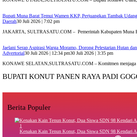
‎Bupati Muna Barat Temui Wamen KKP, Perjuangkan Tambak Udan
Daerah
30 Juli 2026 | 7:02 pm
‎JAKARTA, SULTRASATU.COM – Pemerintah Kabupaten Muna B
Jaelani Serap Aspirasi Warga Moramo, Dorong Pelestarian Hutan dan
Advertorial
30 Juli 2026 | 12:34 pm
30 Juli 2026 | 3:35 pm
KONAWE SELATAN,SULTRASATU.COM – Komitmen menjaga kel
BUPATI KONUT PANEN RAYA PADI GOG
Berita Populer
1
‎Kenakan Kain Tenun Konut, Dua Siswa SDN 98 Kendari A