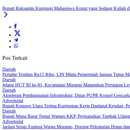
Bupati Ruksamin Kunjungi Mahasiswa Konut yang Sedang Kuliah di
Pos Terkait
Daerah
‎Pertalite Tembus Rp15 Ribu, LIN Minta Pemerintah Jangan Tutup Ma
Daerah
‎Jelang HUT RI ke-81, Kecamatan Moramo Matangkan Persiapan Le
Daerah
Akselerasi Pembangunan Infrastruktur, Dinas PUPR Konsel Gencark
Advertorial
Bupati Konawe Utara Terima Kunjungan Kerja Danlanal Kendari, Pe
Daerah
‎Bupati Muna Barat Temui Wamen KKP, Perjuangkan Tambak Udan
Advertorial
Jaelani Serap Aspirasi Warga Moramo, Dorong Pelestarian Hutan dan