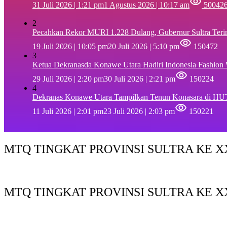
31 Juli 2026 | 1:21 pm
1 Agustus 2026 | 10:17 am
50042
2
Pecahkan Rekor MURI 1.228 Dulang, Gubernur Sultra Ter
19 Juli 2026 | 10:05 pm
20 Juli 2026 | 5:10 pm
150472
3
Ketua Dekranasda Konawe Utara Hadiri Indonesia Fashion
29 Juli 2026 | 2:20 pm
30 Juli 2026 | 2:21 pm
150224
4
Dekranas Konawe Utara Tampilkan Tenun Konasara di HU
11 Juli 2026 | 2:01 pm
23 Juli 2026 | 2:03 pm
150221
MTQ TINGKAT PROVINSI SULTRA KE XX
MTQ TINGKAT PROVINSI SULTRA KE X