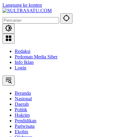
Langsung ke konten
Redaksi
Pedoman Media Siber
Info Iklan
Login
Beranda
Nasional
Daerah
Politik
Hukrim
Pendidikan
Pariwisata
Ekobis