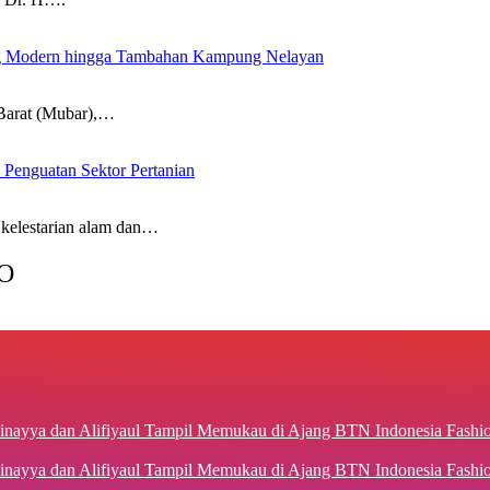
g Modern hingga Tambahan Kampung Nelayan
arat (Mubar),…
 Penguatan Sektor Pertanian
estarian alam dan…
O
inayya dan Alifiyaul Tampil Memukau di Ajang BTN Indonesia Fash