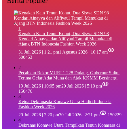
Berita Populer
1
‎Kenakan Kain Tenun Konut, Dua Siswa SDN 98
Kendari Ainayya dan Alifiyaul Tampil Memukau di
Ajang BTN Indonesia Fashion Week 2026
31 Juli 2026 | 1:21 pm
1 Agustus 2026 | 10:17 am
500453
2
Pecahkan Rekor MURI 1.228 Dulang, Gubernur Sultra
Terima Gelar Adat Muna dan Ajak KKMM Bersinergi
19 Juli 2026 | 10:05 pm
20 Juli 2026 | 5:10 pm
150476
3
Ketua Dekranasda Konawe Utara Hadiri Indonesia
Fashion Week 2026
29 Juli 2026 | 2:20 pm
30 Juli 2026 | 2:21 pm
150229
4
Dekranas Konawe Utara Tampilkan Tenun Konasara di