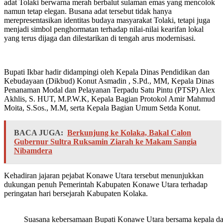
adat Tolaki berwarna merah berbalut sulaman emas yang mencolok
namun tetap elegan. Busana adat tersebut tidak hanya
merepresentasikan identitas budaya masyarakat Tolaki, tetapi juga
menjadi simbol penghormatan terhadap nilai-nilai kearifan lokal
yang terus dijaga dan dilestarikan di tengah arus modernisasi.
Bupati Ikbar hadir didampingi oleh Kepala Dinas Pendidikan dan
Kebudayaan (Dikbud) Konut Asmadin , S.Pd., MM, Kepala Dinas
Penanaman Modal dan Pelayanan Terpadu Satu Pintu (PTSP) Alex
Akhlis, S. HUT, M.P.W.K, Kepala Bagian Protokol Amir Mahmud
Moita, S.Sos., M.M, serta Kepala Bagian Umum Setda Konut.
BACA JUGA:
Berkunjung ke Kolaka, Bakal Calon
Gubernur Sultra Ruksamin Ziarah ke Makam Sangia
Nibamdera
Kehadiran jajaran pejabat Konawe Utara tersebut menunjukkan
dukungan penuh Pemerintah Kabupaten Konawe Utara terhadap
peringatan hari bersejarah Kabupaten Kolaka.
Suasana kebersamaan Bupati Konawe Utara bersama kepala da