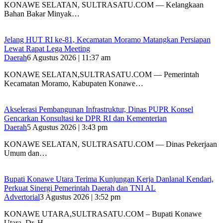
‎KONAWE SELATAN, SULTRASATU.COM — Kelangkaan
Bahan Bakar Minyak…
‎Jelang HUT RI ke-81, Kecamatan Moramo Matangkan Persiapan
Lewat Rapat Lega Meeting
Daerah
6 Agustus 2026 | 11:37 am
KONAWE SELATAN,SULTRASATU.COM — Pemerintah
Kecamatan Moramo, Kabupaten Konawe…
Akselerasi Pembangunan Infrastruktur, Dinas PUPR Konsel
Gencarkan Konsultasi ke DPR RI dan Kementerian
Daerah
5 Agustus 2026 | 3:43 pm
KONAWE SELATAN, SULTRASATU.COM — Dinas Pekerjaan
Umum dan…
Bupati Konawe Utara Terima Kunjungan Kerja Danlanal Kendari,
Perkuat Sinergi Pemerintah Daerah dan TNI AL
Advertorial
3 Agustus 2026 | 3:52 pm
‎KONAWE UTARA,SULTRASATU.COM – Bupati Konawe
Utara, Dr. H….