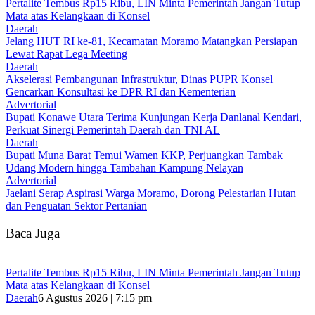
‎Pertalite Tembus Rp15 Ribu, LIN Minta Pemerintah Jangan Tutup
Mata atas Kelangkaan di Konsel
Daerah
‎Jelang HUT RI ke-81, Kecamatan Moramo Matangkan Persiapan
Lewat Rapat Lega Meeting
Daerah
Akselerasi Pembangunan Infrastruktur, Dinas PUPR Konsel
Gencarkan Konsultasi ke DPR RI dan Kementerian
Advertorial
Bupati Konawe Utara Terima Kunjungan Kerja Danlanal Kendari,
Perkuat Sinergi Pemerintah Daerah dan TNI AL
Daerah
‎Bupati Muna Barat Temui Wamen KKP, Perjuangkan Tambak
Udang Modern hingga Tambahan Kampung Nelayan
Advertorial
Jaelani Serap Aspirasi Warga Moramo, Dorong Pelestarian Hutan
dan Penguatan Sektor Pertanian
Baca Juga
‎Pertalite Tembus Rp15 Ribu, LIN Minta Pemerintah Jangan Tutup
Mata atas Kelangkaan di Konsel
Daerah
6 Agustus 2026 | 7:15 pm