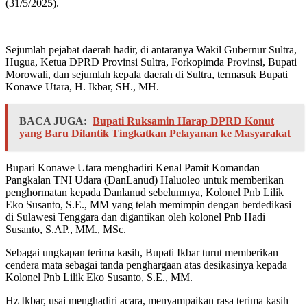
(31/5/2025).
Sejumlah pejabat daerah hadir, di antaranya Wakil Gubernur Sultra,
Hugua, Ketua DPRD Provinsi Sultra, Forkopimda Provinsi, Bupati
Morowali, dan sejumlah kepala daerah di Sultra, termasuk Bupati
Konawe Utara, H. Ikbar, SH., MH.
BACA JUGA:
Bupati Ruksamin Harap DPRD Konut
yang Baru Dilantik Tingkatkan Pelayanan ke Masyarakat
Bupari Konawe Utara menghadiri Kenal Pamit Komandan
Pangkalan TNI Udara (DanLanud) Haluoleo untuk memberikan
penghormatan kepada Danlanud sebelumnya, Kolonel Pnb Lilik
Eko Susanto, S.E., MM yang telah memimpin dengan berdedikasi
di Sulawesi Tenggara dan digantikan oleh kolonel Pnb Hadi
Susanto, S.AP., MM., MSc.
Sebagai ungkapan terima kasih, Bupati Ikbar turut memberikan
cendera mata sebagai tanda penghargaan atas desikasinya kepada
Kolonel Pnb Lilik Eko Susanto, S.E., MM.
Hz Ikbar, usai menghadiri acara, menyampaikan rasa terima kasih