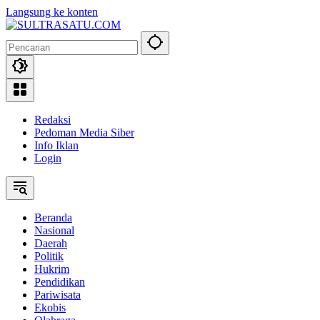
Langsung ke konten
Redaksi
Pedoman Media Siber
Info Iklan
Login
Beranda
Nasional
Daerah
Politik
Hukrim
Pendidikan
Pariwisata
Ekobis