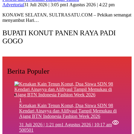
Advertorial
31 Juli 2026 | 3:05 pm
1 Agustus 2026 | 4:22 pm
KONAWE SELATAN, SULTRASATU.COM – Pekikan semangat
menyambut Hari…
BUPATI KONUT PANEN RAYA PADI
GOGO
Berita Populer
1
‎Kenakan Kain Tenun Konut, Dua Siswa SDN 98
Kendari Ainayya dan Alifiyaul Tampil Memukau di
Ajang BTN Indonesia Fashion Week 2026
31 Juli 2026 | 1:21 pm
1 Agustus 2026 | 10:17 am
500501