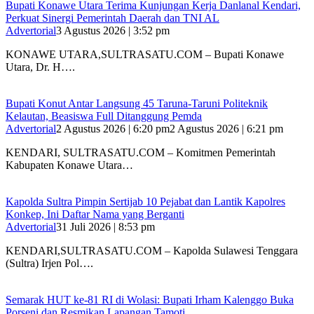
Bupati Konawe Utara Terima Kunjungan Kerja Danlanal Kendari,
Perkuat Sinergi Pemerintah Daerah dan TNI AL
Advertorial
3 Agustus 2026 | 3:52 pm
‎KONAWE UTARA,SULTRASATU.COM – Bupati Konawe
Utara, Dr. H….
Bupati Konut Antar Langsung 45 Taruna-Taruni Politeknik
Kelautan, Beasiswa Full Ditanggung Pemda
Advertorial
2 Agustus 2026 | 6:20 pm
2 Agustus 2026 | 6:21 pm
KENDARI, SULTRASATU.COM – Komitmen Pemerintah
Kabupaten Konawe Utara…
‎Kapolda Sultra Pimpin Sertijab 10 Pejabat dan Lantik Kapolres
Konkep, Ini Daftar Nama yang Berganti
Advertorial
31 Juli 2026 | 8:53 pm
‎KENDARI,SULTRASATU.COM – Kapolda Sulawesi Tenggara
(Sultra) Irjen Pol….
Semarak HUT ke-81 RI di Wolasi: Bupati Irham Kalenggo Buka
Porseni dan Resmikan Lapangan Tamoti