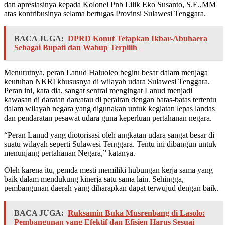
dan apresiasinya kepada Kolonel Pnb Lilik Eko Susanto, S.E.,MM
atas kontribusinya selama bertugas Provinsi Sulawesi Tenggara.
BACA JUGA:
DPRD Konut Tetapkan Ikbar-Abuhaera
Sebagai Bupati dan Wabup Terpilih
Menurutnya, peran Lanud Haluoleo begitu besar dalam menjaga
keutuhan NKRI khususnya di wilayah udara Sulawesi Tenggara.
Peran ini, kata dia, sangat sentral mengingat Lanud menjadi
kawasan di daratan dan/atau di perairan dengan batas-batas tertentu
dalam wilayah negara yang digunakan untuk kegiatan lepas landas
dan pendaratan pesawat udara guna keperluan pertahanan negara.
“Peran Lanud yang diotorisasi oleh angkatan udara sangat besar di
suatu wilayah seperti Sulawesi Tenggara. Tentu ini dibangun untuk
menunjang pertahanan Negara,” katanya.
Oleh karena itu, pemda mesti memiliki hubungan kerja sama yang
baik dalam mendukung kinerja satu sama lain. Sehingga,
pembangunan daerah yang diharapkan dapat terwujud dengan baik.
BACA JUGA:
Ruksamin Buka Musrenbang di Lasolo:
Pembangunan yang Efektif dan Efisien Harus Sesuai