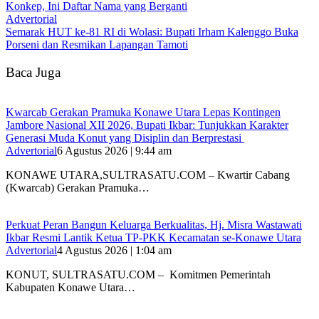
Konkep, Ini Daftar Nama yang Berganti
Advertorial
Semarak HUT ke-81 RI di Wolasi: Bupati Irham Kalenggo Buka
Porseni dan Resmikan Lapangan Tamoti
Baca Juga
‎Kwarcab Gerakan Pramuka Konawe Utara Lepas Kontingen
Jambore Nasional XII 2026, Bupati Ikbar: Tunjukkan Karakter
Generasi Muda Konut yang Disiplin dan Berprestasi ‎
Advertorial
6 Agustus 2026 | 9:44 am
KONAWE UTARA,SULTRASATU.COM – Kwartir Cabang
(Kwarcab) Gerakan Pramuka…
‎Perkuat Peran Bangun Keluarga Berkualitas, Hj. Misra Wastawati
Ikbar Resmi Lantik Ketua TP-PKK Kecamatan se-Konawe Utara
Advertorial
4 Agustus 2026 | 1:04 am
‎KONUT, SULTRASATU.COM – Komitmen Pemerintah
Kabupaten Konawe Utara…