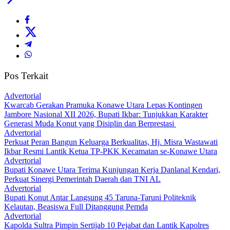
Pos Terkait
Advertorial
‎Kwarcab Gerakan Pramuka Konawe Utara Lepas Kontingen
Jambore Nasional XII 2026, Bupati Ikbar: Tunjukkan Karakter
Generasi Muda Konut yang Disiplin dan Berprestasi ‎
Advertorial
‎Perkuat Peran Bangun Keluarga Berkualitas, Hj. Misra Wastawati
Ikbar Resmi Lantik Ketua TP-PKK Kecamatan se-Konawe Utara
Advertorial
Bupati Konawe Utara Terima Kunjungan Kerja Danlanal Kendari,
Perkuat Sinergi Pemerintah Daerah dan TNI AL
Advertorial
Bupati Konut Antar Langsung 45 Taruna-Taruni Politeknik
Kelautan, Beasiswa Full Ditanggung Pemda
Advertorial
‎Kapolda Sultra Pimpin Sertijab 10 Pejabat dan Lantik Kapolres