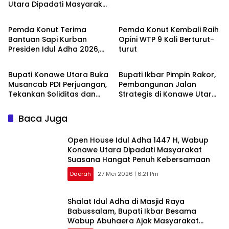
Utara Dipadati Masyarakat
Daerah
Advertorial
Suasana Hangat Penuh
Kebersamaan
Pemda Konut Terima
Pemda Konut Kembali Raih
Bantuan Sapi Kurban
Opini WTP 9 Kali Berturut-
Presiden Idul Adha 2026,
turut
Daerah
Daerah
Siap di Salurkan Besok
Bupati Konawe Utara Buka
Bupati Ikbar Pimpin Rakor,
Musancab PDI Perjuangan,
Pembangunan Jalan
Tekankan Soliditas dan
Strategis di Konawe Utara
Kedekatan dengan Rakyat
Segera Direalisasikan
Baca Juga
Open House Idul Adha 1447 H, Wabup
Konawe Utara Dipadati Masyarakat
Suasana Hangat Penuh Kebersamaan
Daerah
27 Mei 2026 | 6:21 Pm
Shalat Idul Adha di Masjid Raya
Babussalam, Bupati Ikbar Besama
Wabup Abuhaera Ajak Masyarakat