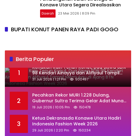
Konawe Utara Segera Direalisasikan
Daerah
23 Mei 2026 | 8:09 Pm
BUPATI KONUT PANEN RAYA PADI GOGO
Berita Populer
‎Kenakan Kain Tenun Konut, Dua Siswa SDN
1
98 Kendari Ainayya dan Alifiyaul Tampil
Memukau di Ajang BTN Indonesia Fashion
31 Juli 2026 | 1:21 Pm
500497
Week 2026
Pecahkan Rekor MURI 1.228 Dulang,
2
Gubernur Sultra Terima Gelar Adat Muna
dan Ajak KKMM Bersinergi
19 Juli 2026 | 10:05 Pm
150478
Ketua Dekranasda Konawe Utara Hadiri
3
Indonesia Fashion Week 2026
29 Juli 2026 | 2:20 Pm
150234