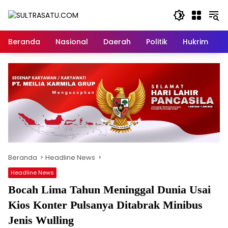
Langsung
ke
konten
Beranda
Nasional
Daerah
Politik
Hukrim
P
Beranda
Headline News
Headline News
Bocah Lima Tahun Meninggal Dunia Usai
Kios Konter Pulsanya Ditabrak Minibus
Jenis Wulling