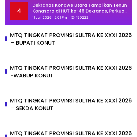
Dekranas Konawe Utara Tampilkan Tenun
4
Konasara di HUT ke-46 Dekranas, Perkuat
Promosi UMKM Daerah
11 Juli 2026 | 2:01 Pm
150222
MTQ TINGKAT PROVINSI SULTRA KE XXXl 2026
– BUPATI KONUT
MTQ TINGKAT PROVINSI SULTRA KE XXXl 2026
-WABUP KONUT
MTQ TINGKAT PROVINSI SULTRA KE XXXl 2026
– SEKDA KONUT
MTQ TINGKAT PROVINSI SULTRA KE XXXl 2026