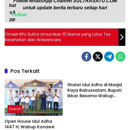
Follow WhatsApp Channel
SULTRASATU.COM
untuk update berita terbaru setiap hari
Follow
Timsel KPU Sultra Umumkan 10 Nama yang Lolos Tes
Kesehatan dan Wawancara
Pos Terkait
Daerah
Shalat Idul Adha di Masjid
Raya Babussalam, Bupati
Ikbar Besama Wabup
Abuhaera Ajak Masyarakat
Konawe Utara Perkuat
Daerah
Keikhlasan
Open House Idul Adha
1447 H, Wabup Konawe