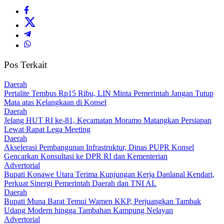
Pos Terkait
Daerah
‎Pertalite Tembus Rp15 Ribu, LIN Minta Pemerintah Jangan Tutup
Mata atas Kelangkaan di Konsel
Daerah
‎Jelang HUT RI ke-81, Kecamatan Moramo Matangkan Persiapan
Lewat Rapat Lega Meeting
Daerah
Akselerasi Pembangunan Infrastruktur, Dinas PUPR Konsel
Gencarkan Konsultasi ke DPR RI dan Kementerian
Advertorial
Bupati Konawe Utara Terima Kunjungan Kerja Danlanal Kendari,
Perkuat Sinergi Pemerintah Daerah dan TNI AL
Daerah
‎Bupati Muna Barat Temui Wamen KKP, Perjuangkan Tambak
Udang Modern hingga Tambahan Kampung Nelayan
Advertorial