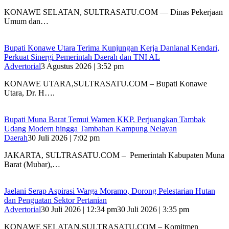
KONAWE SELATAN, SULTRASATU.COM — Dinas Pekerjaan
Umum dan…
Bupati Konawe Utara Terima Kunjungan Kerja Danlanal Kendari,
Perkuat Sinergi Pemerintah Daerah dan TNI AL
Advertorial
3 Agustus 2026 | 3:52 pm
‎KONAWE UTARA,SULTRASATU.COM – Bupati Konawe
Utara, Dr. H….
‎Bupati Muna Barat Temui Wamen KKP, Perjuangkan Tambak
Udang Modern hingga Tambahan Kampung Nelayan
Daerah
30 Juli 2026 | 7:02 pm
‎JAKARTA, SULTRASATU.COM – Pemerintah Kabupaten Muna
Barat (Mubar),…
Jaelani Serap Aspirasi Warga Moramo, Dorong Pelestarian Hutan
dan Penguatan Sektor Pertanian
Advertorial
30 Juli 2026 | 12:34 pm
30 Juli 2026 | 3:35 pm
KONAWE SELATAN,SULTRASATU.COM – Komitmen