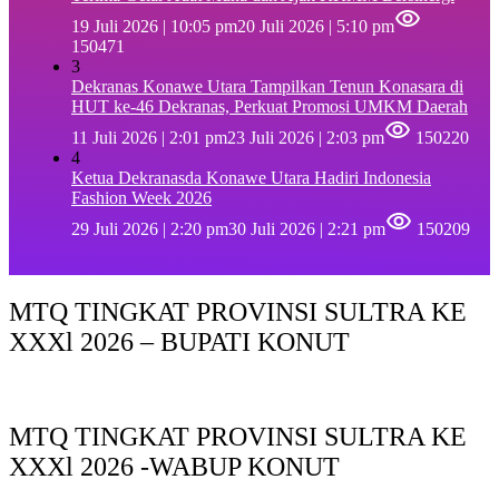
19 Juli 2026 | 10:05 pm
20 Juli 2026 | 5:10 pm
150471
3
Dekranas Konawe Utara Tampilkan Tenun Konasara di
HUT ke-46 Dekranas, Perkuat Promosi UMKM Daerah
11 Juli 2026 | 2:01 pm
23 Juli 2026 | 2:03 pm
150220
4
Ketua Dekranasda Konawe Utara Hadiri Indonesia
Fashion Week 2026
29 Juli 2026 | 2:20 pm
30 Juli 2026 | 2:21 pm
150209
MTQ TINGKAT PROVINSI SULTRA KE
XXXl 2026 – BUPATI KONUT
MTQ TINGKAT PROVINSI SULTRA KE
XXXl 2026 -WABUP KONUT