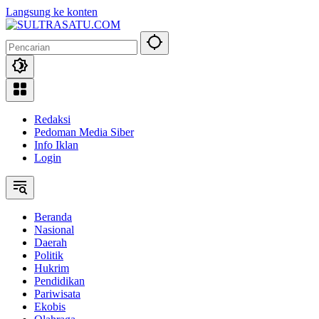
Langsung ke konten
Redaksi
Pedoman Media Siber
Info Iklan
Login
Beranda
Nasional
Daerah
Politik
Hukrim
Pendidikan
Pariwisata
Ekobis