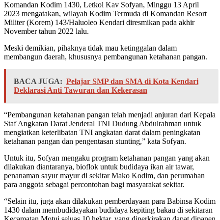
Komandan Kodim 1430, Letkol Kav Sofyan, Minggu 13 April
2023 mengatakan, wilayah Kodim Termuda di Komandan Resort
Militer (Korem) 143/Haluoleo Kendari diresmikan pada akhir
November tahun 2022 lalu.
Meski demikian, pihaknya tidak mau ketinggalan dalam
membangun daerah, khususnya pembangunan ketahanan pangan.
BACA JUGA:
Pelajar SMP dan SMA di Kota Kendari
Deklarasi Anti Tawuran dan Kekerasan
“Pembangunan ketahanan pangan telah menjadi anjuran dari Kepala
Staf Angkatan Darat Jenderal TNI Dudung Abdulrahman untuk
mengiatkan keterlibatan TNI angkatan darat dalam peningkatan
ketahanan pangan dan pengentasan stunting,” kata Sofyan.
Untuk itu, Sofyan mengaku program ketahanan pangan yang akan
dilakukan diantaranya, bioflok untuk budidaya ikan air tawar,
penanaman sayur mayur di sekitar Mako Kodim, dan perumahan
para anggota sebagai percontohan bagi masyarakat sekitar.
“Selain itu, juga akan dilakukan pemberdayaan para Babinsa Kodim
1430 dalam membudidayakan budidaya kepiting bakau di sekitaran
Kecamatan Motui seluas 10 hektar, yang diperkirakan dapat dipanen