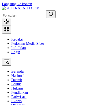
Langsung ke konten
Redaksi
Pedoman Media Siber
Info Iklan
Login
Beranda
Nasional
Daerah
Politik
Hukrim
Pendidikan
Pariwisata
Ekobis