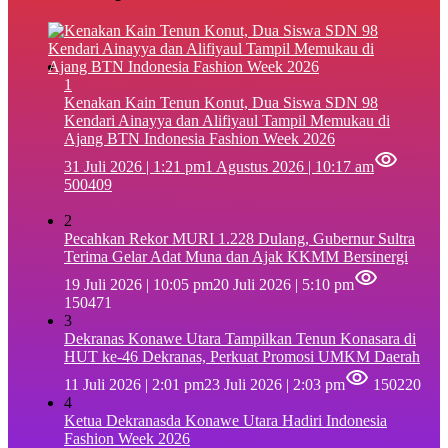
1
‎Kenakan Kain Tenun Konut, Dua Siswa SDN 98
Kendari Ainayya dan Alifiyaul Tampil Memukau di
Ajang BTN Indonesia Fashion Week 2026
31 Juli 2026 | 1:21 pm
1 Agustus 2026 | 10:17 am
500409
2
Pecahkan Rekor MURI 1.228 Dulang, Gubernur Sultra
Terima Gelar Adat Muna dan Ajak KKMM Bersinergi
19 Juli 2026 | 10:05 pm
20 Juli 2026 | 5:10 pm
150471
3
Dekranas Konawe Utara Tampilkan Tenun Konasara di
HUT ke-46 Dekranas, Perkuat Promosi UMKM Daerah
11 Juli 2026 | 2:01 pm
23 Juli 2026 | 2:03 pm
150220
4
Ketua Dekranasda Konawe Utara Hadiri Indonesia
Fashion Week 2026