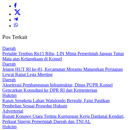
Pos Terkait
Daerah
‎Pertalite Tembus Rp15 Ribu, LIN Minta Pemerintah Jangan Tutup
Mata atas Kelangkaan di Konsel
Daerah
‎Jelang HUT RI ke-81, Kecamatan Moramo Matangkan Persiapan
Lewat Rapat Lega Meeting
Daerah
Akselerasi Pembangunan Infrastruktur, Dinas PUPR Konsel
Gencarkan Konsultasi ke DPR RI dan Kementerian
Hukrim
‎Kasus Sengketa Lahan Watulondo Bergulir, Fajar Pastikan
Pembelian Sesuai Prosedur Hukum
Advertorial
Bupati Konawe Utara Terima Kunjungan Kerja Danlanal Kendari,
Perkuat Sinergi Pemerintah Daerah dan TNI AL
Hukrim