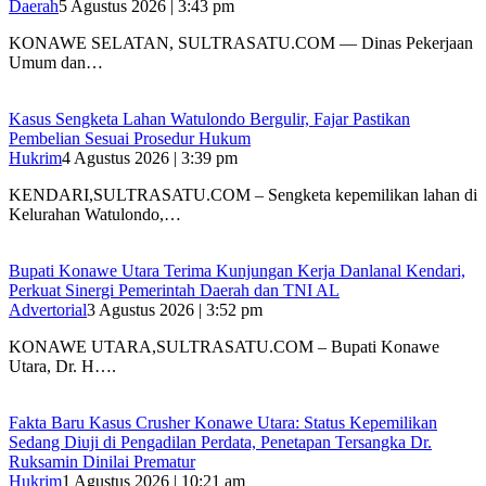
Daerah
5 Agustus 2026 | 3:43 pm
KONAWE SELATAN, SULTRASATU.COM — Dinas Pekerjaan
Umum dan…
‎Kasus Sengketa Lahan Watulondo Bergulir, Fajar Pastikan
Pembelian Sesuai Prosedur Hukum
Hukrim
4 Agustus 2026 | 3:39 pm
KENDARI,SULTRASATU.COM – ‎Sengketa kepemilikan lahan di
Kelurahan Watulondo,…
Bupati Konawe Utara Terima Kunjungan Kerja Danlanal Kendari,
Perkuat Sinergi Pemerintah Daerah dan TNI AL
Advertorial
3 Agustus 2026 | 3:52 pm
‎KONAWE UTARA,SULTRASATU.COM – Bupati Konawe
Utara, Dr. H….
Fakta Baru Kasus Crusher Konawe Utara: Status Kepemilikan
Sedang Diuji di Pengadilan Perdata, Penetapan Tersangka Dr.
Ruksamin Dinilai Prematur
Hukrim
1 Agustus 2026 | 10:21 am