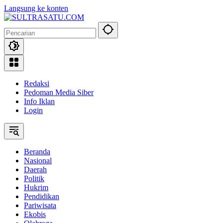
Langsung ke konten
Redaksi
Pedoman Media Siber
Info Iklan
Login
Beranda
Nasional
Daerah
Politik
Hukrim
Pendidikan
Pariwisata
Ekobis