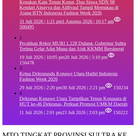
‎Kenakan Kain Tenun Konut, Dua Siswa SDN 98
Kendari Ainayya dan Alifiyaul Tampil Memukau di
Ajang BTN Indonesia Fashion Week 2026
31 Juli 2026 | 1:21 pm
1 Agustus 2026 | 10:17 am
500495
2
Pecahkan Rekor MURI 1.228 Dulang, Gubernur Sultra
Terima Gelar Adat Muna dan Ajak KKMM Bersinergi
19 Juli 2026 | 10:05 pm
20 Juli 2026 | 5:10 pm
150478
3
Ketua Dekranasda Konawe Utara Hadiri Indonesia
Fashion Week 2026
29 Juli 2026 | 2:20 pm
30 Juli 2026 | 2:21 pm
150234
4
Dekranas Konawe Utara Tampilkan Tenun Konasara di
HUT ke-46 Dekranas, Perkuat Promosi UMKM Daerah
11 Juli 2026 | 2:01 pm
23 Juli 2026 | 2:03 pm
150222
MTQ TINGKAT PROVINSI SULTRA KE