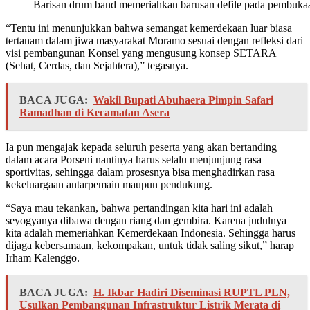
Barisan drum band memeriahkan barusan defile pada pembuka
“Tentu ini menunjukkan bahwa semangat kemerdekaan luar biasa
tertanam dalam jiwa masyarakat Moramo sesuai dengan refleksi dari
visi pembangunan Konsel yang mengusung konsep SETARA
(Sehat, Cerdas, dan Sejahtera),” tegasnya.
BACA JUGA:
Wakil Bupati Abuhaera Pimpin Safari
Ramadhan di Kecamatan Asera
Ia pun mengajak kepada seluruh peserta yang akan bertanding
dalam acara Porseni nantinya harus selalu menjunjung rasa
sportivitas, sehingga dalam prosesnya bisa menghadirkan rasa
kekeluargaan antarpemain maupun pendukung.
“Saya mau tekankan, bahwa pertandingan kita hari ini adalah
seyogyanya dibawa dengan riang dan gembira. Karena judulnya
kita adalah memeriahkan Kemerdekaan Indonesia. Sehingga harus
dijaga kebersamaan, kekompakan, untuk tidak saling sikut,” harap
Irham Kalenggo.
BACA JUGA:
H. Ikbar Hadiri Diseminasi RUPTL PLN,
Usulkan Pembangunan Infrastruktur Listrik Merata di