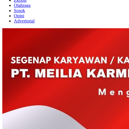
Ekobis
Olahraga
Sosok
Opini
Advertorial