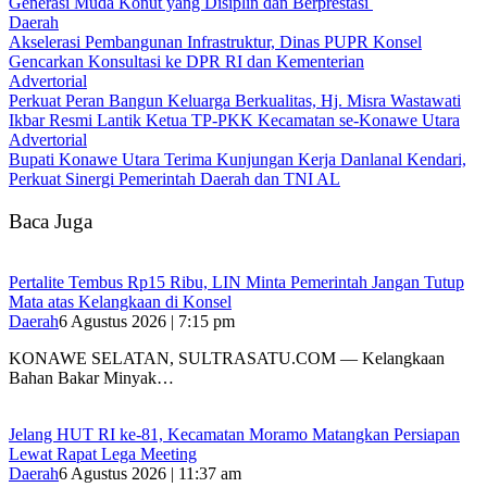
Generasi Muda Konut yang Disiplin dan Berprestasi ‎
Daerah
Akselerasi Pembangunan Infrastruktur, Dinas PUPR Konsel
Gencarkan Konsultasi ke DPR RI dan Kementerian
Advertorial
‎Perkuat Peran Bangun Keluarga Berkualitas, Hj. Misra Wastawati
Ikbar Resmi Lantik Ketua TP-PKK Kecamatan se-Konawe Utara
Advertorial
Bupati Konawe Utara Terima Kunjungan Kerja Danlanal Kendari,
Perkuat Sinergi Pemerintah Daerah dan TNI AL
Baca Juga
‎Pertalite Tembus Rp15 Ribu, LIN Minta Pemerintah Jangan Tutup
Mata atas Kelangkaan di Konsel
Daerah
6 Agustus 2026 | 7:15 pm
‎KONAWE SELATAN, SULTRASATU.COM — Kelangkaan
Bahan Bakar Minyak…
‎Jelang HUT RI ke-81, Kecamatan Moramo Matangkan Persiapan
Lewat Rapat Lega Meeting
Daerah
6 Agustus 2026 | 11:37 am