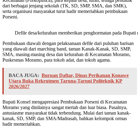
Kecamatan (Forkopimca), para kepala desa, lurah, tenaga pendidik
dari berbagai jenjang sekolah (TK, SD, SMP, SMA, dan SMK),
serta organisasi masyarakat turut hadir memeriahkan pembukaan
Porseni.
Defile desa/kelurahan memberikan penghormatan pada Bupati 
Pembukaan diawali dengan pelaksanaan defile dari puluhan barisan
yang diawali dari marching band, taman Kanak-Kanak, SD, SMP,
SMA, masing-masing desa dan kelurahan di Kecamatan Moramo,
Puskesmas Moramo, para tokoh adat, dan tokoh agama.
BACA JUGA:
Buruan Daftar, Dinas Perikanan Konawe
Utara Buka Rekrutmen Taruna-Taruni Politeknik KP
2026/2027
Bupati Konsel mengapresiasi Pembukaan Porseni di Kecamatan
Moramo yang dinilainya sangat meriah dan luar biasa. Pasalnya,
antusiasme masyarakat tidak terbendung. Mulai dari taman kanak-
kanak, SD, SMP, dan SMA/Madrasah, bahkan kelompok ormas
hadir memeriahkan.