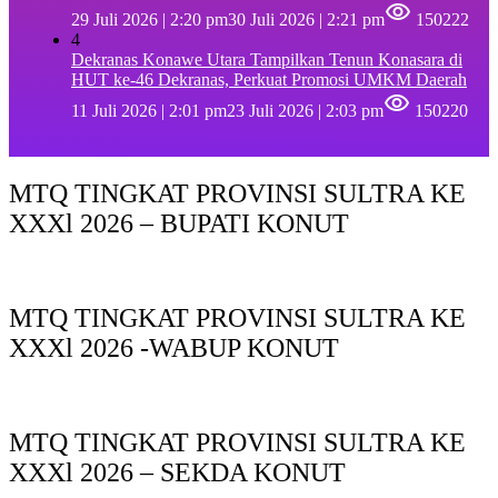
29 Juli 2026 | 2:20 pm
30 Juli 2026 | 2:21 pm
150222
4
Dekranas Konawe Utara Tampilkan Tenun Konasara di
HUT ke-46 Dekranas, Perkuat Promosi UMKM Daerah
11 Juli 2026 | 2:01 pm
23 Juli 2026 | 2:03 pm
150220
MTQ TINGKAT PROVINSI SULTRA KE
XXXl 2026 – BUPATI KONUT
MTQ TINGKAT PROVINSI SULTRA KE
XXXl 2026 -WABUP KONUT
MTQ TINGKAT PROVINSI SULTRA KE
XXXl 2026 – SEKDA KONUT