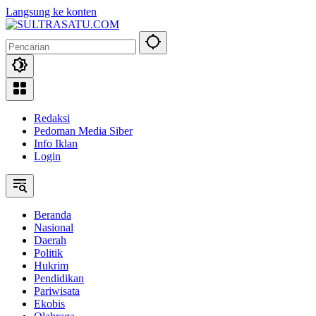
Langsung ke konten
Redaksi
Pedoman Media Siber
Info Iklan
Login
Beranda
Nasional
Daerah
Politik
Hukrim
Pendidikan
Pariwisata
Ekobis