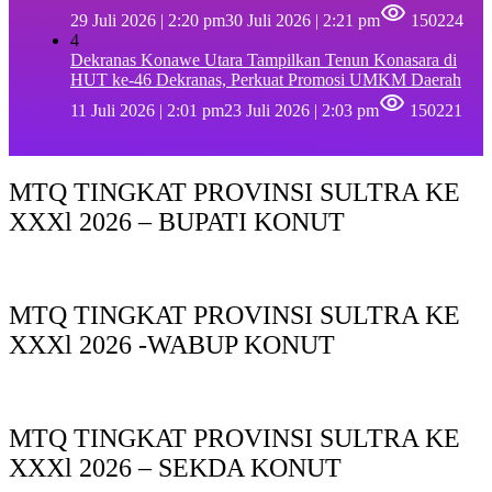
29 Juli 2026 | 2:20 pm
30 Juli 2026 | 2:21 pm
150224
4
Dekranas Konawe Utara Tampilkan Tenun Konasara di
HUT ke-46 Dekranas, Perkuat Promosi UMKM Daerah
11 Juli 2026 | 2:01 pm
23 Juli 2026 | 2:03 pm
150221
MTQ TINGKAT PROVINSI SULTRA KE
XXXl 2026 – BUPATI KONUT
MTQ TINGKAT PROVINSI SULTRA KE
XXXl 2026 -WABUP KONUT
MTQ TINGKAT PROVINSI SULTRA KE
XXXl 2026 – SEKDA KONUT