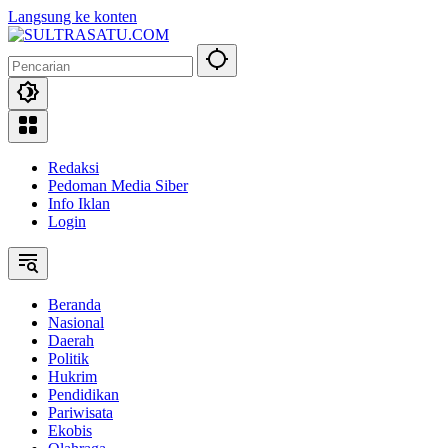
Langsung ke konten
Redaksi
Pedoman Media Siber
Info Iklan
Login
Beranda
Nasional
Daerah
Politik
Hukrim
Pendidikan
Pariwisata
Ekobis