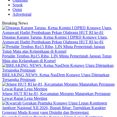
Olahraga
Sosok
Opini
Advertorial
Breaking News
Digagas Karang Taruna, Ketua Komisi I DPRD Konawe Utara,
Asmawati Hadiri Pembukaan Pekan Olahraga HUT RI ke-81
‎Pertalite Tembus Rp15 Ribu, LIN Minta Pemerintah Jangan Tutup
Mata atas Kelangkaan di Konsel
BREAKING NEWS: Ketua NasDem Konawe Utara Ditetapkan
Tersangka Penipuan
‎Jelang HUT RI ke-81, Kecamatan Moramo Matangkan Persiapan
Lewat Rapat Lega Meeting