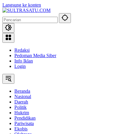
Langsung ke konten
Redaksi
Pedoman Media Siber
Info Iklan
Login
Beranda
Nasional
Daerah
Politik
Hukrim
Pendidikan
Pariwisata
Ekobis