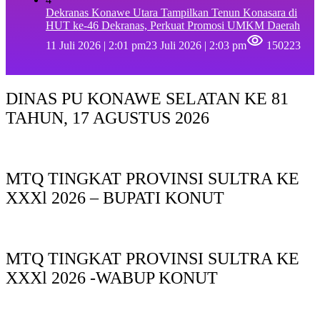
Dekranas Konawe Utara Tampilkan Tenun Konasara di
HUT ke-46 Dekranas, Perkuat Promosi UMKM Daerah
11 Juli 2026 | 2:01 pm
23 Juli 2026 | 2:03 pm
150223
DINAS PU KONAWE SELATAN KE 81
TAHUN, 17 AGUSTUS 2026
MTQ TINGKAT PROVINSI SULTRA KE
XXXl 2026 – BUPATI KONUT
MTQ TINGKAT PROVINSI SULTRA KE
XXXl 2026 -WABUP KONUT