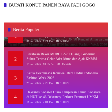
BUPATI KONUT PANEN RAYA PADI GOGO
Berita Populer
‎Kenakan Kain Tenun Konut, Dua Siswa SDN 98
1
Kendari Ainayya dan Alifiyaul Tampil Memukau di
Ajang BTN Indonesia Fashion Week 2026
31 Juli 2026 | 1:21 Pm
500452
Pecahkan Rekor MURI 1.228 Dulang, Gubernur
2
Sultra Terima Gelar Adat Muna dan Ajak KKMM
Bersinergi
19 Juli 2026 | 10:05 Pm
150476
Ketua Dekranasda Konawe Utara Hadiri Indonesia
3
Fashion Week 2026
29 Juli 2026 | 2:20 Pm
150229
Dekranas Konawe Utara Tampilkan Tenun Konasara
4
di HUT ke-46 Dekranas, Perkuat Promosi UMKM
Daerah
11 Juli 2026 | 2:01 Pm
150222