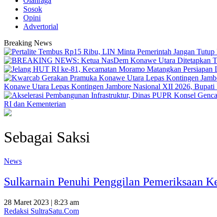
Olahraga
Sosok
Opini
Advertorial
Breaking News
Konawe Utara Lepas Kontingen Jambore Nasional XII 2026, Bupati Ik
RI dan Kementerian
Sebagai Saksi
News
Sulkarnain Penuhi Penggilan Pemeriksaan K
28 Maret 2023 | 8:23 am
Redaksi SultraSatu.Com