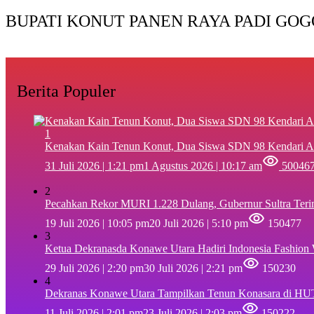
BUPATI KONUT PANEN RAYA PADI GOG
Berita Populer
1
‎Kenakan Kain Tenun Konut, Dua Siswa SDN 98 Kendari A
31 Juli 2026 | 1:21 pm
1 Agustus 2026 | 10:17 am
50046
2
Pecahkan Rekor MURI 1.228 Dulang, Gubernur Sultra Ter
19 Juli 2026 | 10:05 pm
20 Juli 2026 | 5:10 pm
150477
3
Ketua Dekranasda Konawe Utara Hadiri Indonesia Fashion
29 Juli 2026 | 2:20 pm
30 Juli 2026 | 2:21 pm
150230
4
Dekranas Konawe Utara Tampilkan Tenun Konasara di HU
11 Juli 2026 | 2:01 pm
23 Juli 2026 | 2:03 pm
150222