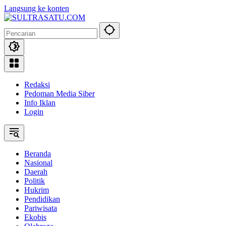
Langsung ke konten
Redaksi
Pedoman Media Siber
Info Iklan
Login
Beranda
Nasional
Daerah
Politik
Hukrim
Pendidikan
Pariwisata
Ekobis