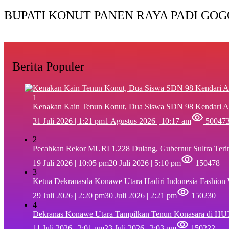
BUPATI KONUT PANEN RAYA PADI GOG
Berita Populer
1
‎Kenakan Kain Tenun Konut, Dua Siswa SDN 98 Kendari A
31 Juli 2026 | 1:21 pm
1 Agustus 2026 | 10:17 am
50047
2
Pecahkan Rekor MURI 1.228 Dulang, Gubernur Sultra Ter
19 Juli 2026 | 10:05 pm
20 Juli 2026 | 5:10 pm
150478
3
Ketua Dekranasda Konawe Utara Hadiri Indonesia Fashion
29 Juli 2026 | 2:20 pm
30 Juli 2026 | 2:21 pm
150230
4
Dekranas Konawe Utara Tampilkan Tenun Konasara di HU
11 Juli 2026 | 2:01 pm
23 Juli 2026 | 2:03 pm
150222