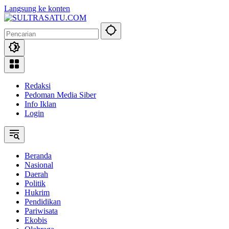
Langsung ke konten
Redaksi
Pedoman Media Siber
Info Iklan
Login
Beranda
Nasional
Daerah
Politik
Hukrim
Pendidikan
Pariwisata
Ekobis