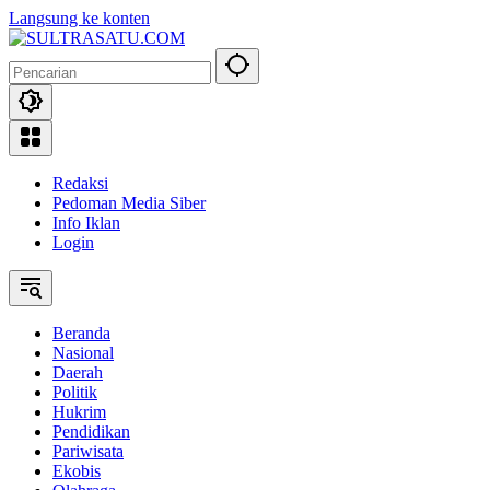
Langsung ke konten
Redaksi
Pedoman Media Siber
Info Iklan
Login
Beranda
Nasional
Daerah
Politik
Hukrim
Pendidikan
Pariwisata
Ekobis