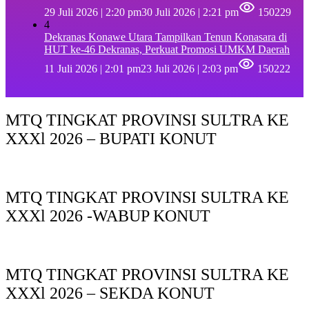
29 Juli 2026 | 2:20 pm
30 Juli 2026 | 2:21 pm
150229
4
Dekranas Konawe Utara Tampilkan Tenun Konasara di
HUT ke-46 Dekranas, Perkuat Promosi UMKM Daerah
11 Juli 2026 | 2:01 pm
23 Juli 2026 | 2:03 pm
150222
MTQ TINGKAT PROVINSI SULTRA KE
XXXl 2026 – BUPATI KONUT
MTQ TINGKAT PROVINSI SULTRA KE
XXXl 2026 -WABUP KONUT
MTQ TINGKAT PROVINSI SULTRA KE
XXXl 2026 – SEKDA KONUT