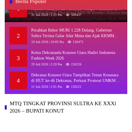
Berita Populer
‎Kenakan Kain Tenun Konut, Dua Siswa SDN 98
1
Kendari Ainayya dan Alifiyaul Tampil Memukau di
Ajang BTN Indonesia Fashion Week 2026
31 Juli 2026 | 1:21 Pm
500437
Pecahkan Rekor MURI 1.228 Dulang, Gubernur
2
Sultra Terima Gelar Adat Muna dan Ajak KKMM
Bersinergi
19 Juli 2026 | 10:05 Pm
150473
Ketua Dekranasda Konawe Utara Hadiri Indonesia
3
Fashion Week 2026
29 Juli 2026 | 2:20 Pm
150226
Dekranas Konawe Utara Tampilkan Tenun Konasara
4
di HUT ke-46 Dekranas, Perkuat Promosi UMKM
Daerah
11 Juli 2026 | 2:01 Pm
150221
MTQ TINGKAT PROVINSI SULTRA KE XXXl
2026 – BUPATI KONUT