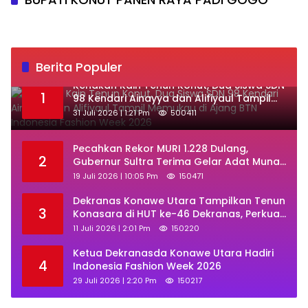
Berita Populer
‎Kenakan Kain Tenun Konut, Dua Siswa SDN
1
98 Kendari Ainayya dan Alifiyaul Tampil
Memukau di Ajang BTN Indonesia Fashion
31 Juli 2026 | 1:21 Pm
500411
Week 2026
Pecahkan Rekor MURI 1.228 Dulang,
2
Gubernur Sultra Terima Gelar Adat Muna
dan Ajak KKMM Bersinergi
19 Juli 2026 | 10:05 Pm
150471
Dekranas Konawe Utara Tampilkan Tenun
3
Konasara di HUT ke-46 Dekranas, Perkuat
Promosi UMKM Daerah
11 Juli 2026 | 2:01 Pm
150220
Ketua Dekranasda Konawe Utara Hadiri
4
Indonesia Fashion Week 2026
29 Juli 2026 | 2:20 Pm
150217