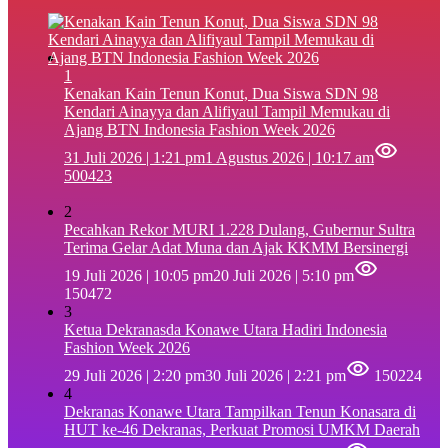
1
‎Kenakan Kain Tenun Konut, Dua Siswa SDN 98
Kendari Ainayya dan Alifiyaul Tampil Memukau di
Ajang BTN Indonesia Fashion Week 2026
31 Juli 2026 | 1:21 pm
1 Agustus 2026 | 10:17 am
500423
2
Pecahkan Rekor MURI 1.228 Dulang, Gubernur Sultra
Terima Gelar Adat Muna dan Ajak KKMM Bersinergi
19 Juli 2026 | 10:05 pm
20 Juli 2026 | 5:10 pm
150472
3
Ketua Dekranasda Konawe Utara Hadiri Indonesia
Fashion Week 2026
29 Juli 2026 | 2:20 pm
30 Juli 2026 | 2:21 pm
150224
4
Dekranas Konawe Utara Tampilkan Tenun Konasara di
HUT ke-46 Dekranas, Perkuat Promosi UMKM Daerah