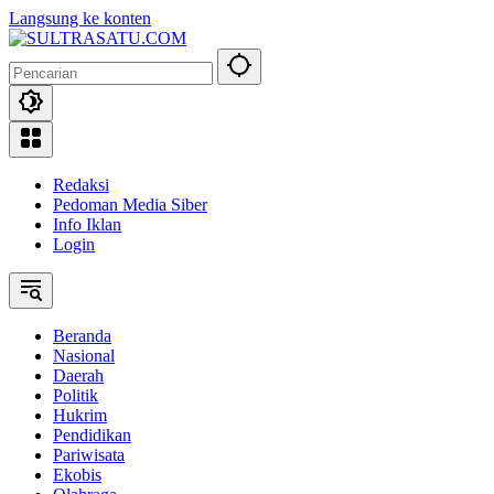
Langsung ke konten
Redaksi
Pedoman Media Siber
Info Iklan
Login
Beranda
Nasional
Daerah
Politik
Hukrim
Pendidikan
Pariwisata
Ekobis