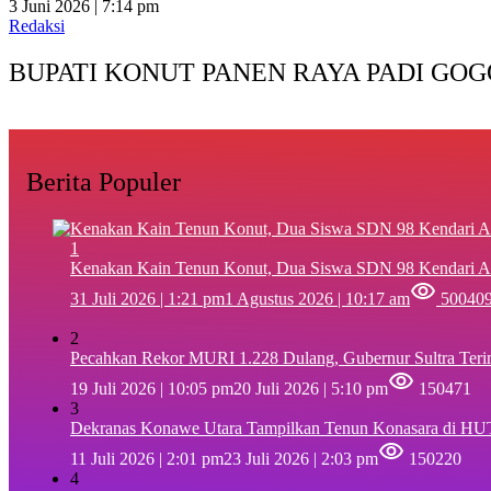
3 Juni 2026 | 7:14 pm
Redaksi
BUPATI KONUT PANEN RAYA PADI GOG
Berita Populer
1
‎Kenakan Kain Tenun Konut, Dua Siswa SDN 98 Kendari A
31 Juli 2026 | 1:21 pm
1 Agustus 2026 | 10:17 am
50040
2
Pecahkan Rekor MURI 1.228 Dulang, Gubernur Sultra Ter
19 Juli 2026 | 10:05 pm
20 Juli 2026 | 5:10 pm
150471
3
Dekranas Konawe Utara Tampilkan Tenun Konasara di HU
11 Juli 2026 | 2:01 pm
23 Juli 2026 | 2:03 pm
150220
4