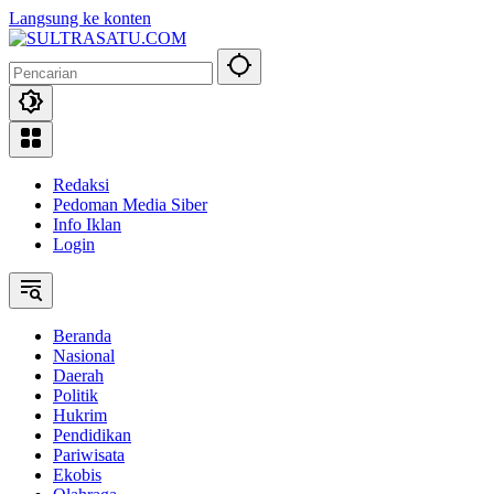
Langsung ke konten
Redaksi
Pedoman Media Siber
Info Iklan
Login
Beranda
Nasional
Daerah
Politik
Hukrim
Pendidikan
Pariwisata
Ekobis