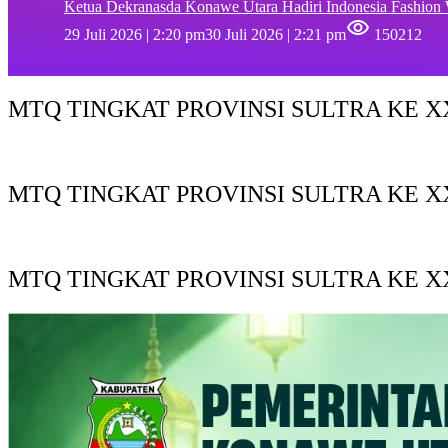
Ketua Dekranasda Konawe Utara Hadiri Indonesia Fashion
29 Juli 2026 | 2:20 pm
30 Juli 2026 | 2:21 pm
150212
MTQ TINGKAT PROVINSI SULTRA KE XX
MTQ TINGKAT PROVINSI SULTRA KE X
MTQ TINGKAT PROVINSI SULTRA KE XX