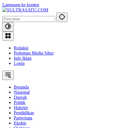
Langsung ke konten
Redaksi
Pedoman Media Siber
Info Iklan
Login
Beranda
Nasional
Daerah
Politik
Hukrim
Pendidikan
Pariwisata
Ekobis