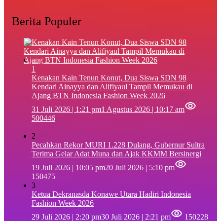
Berita Populer
1
‎Kenakan Kain Tenun Konut, Dua Siswa SDN 98
Kendari Ainayya dan Alifiyaul Tampil Memukau di
Ajang BTN Indonesia Fashion Week 2026
31 Juli 2026 | 1:21 pm
1 Agustus 2026 | 10:17 am
500446
2
Pecahkan Rekor MURI 1.228 Dulang, Gubernur Sultra
Terima Gelar Adat Muna dan Ajak KKMM Bersinergi
19 Juli 2026 | 10:05 pm
20 Juli 2026 | 5:10 pm
150475
3
Ketua Dekranasda Konawe Utara Hadiri Indonesia
Fashion Week 2026
29 Juli 2026 | 2:20 pm
30 Juli 2026 | 2:21 pm
150228