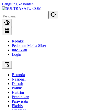
Langsung ke konten
Redaksi
Pedoman Media Siber
Info Iklan
Login
Beranda
Nasional
Daerah
Politik
Hukrim
Pendidikan
Pariwisata
Ekobis