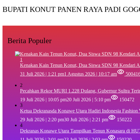
BUPATI KONUT PANEN RAYA PADI GOG
Berita Populer
1
‎Kenakan Kain Tenun Konut, Dua Siswa SDN 98 Kendari A
31 Juli 2026 | 1:21 pm
1 Agustus 2026 | 10:17 am
50041
2
Pecahkan Rekor MURI 1.228 Dulang, Gubernur Sultra Ter
19 Juli 2026 | 10:05 pm
20 Juli 2026 | 5:10 pm
150472
3
Ketua Dekranasda Konawe Utara Hadiri Indonesia Fashion
29 Juli 2026 | 2:20 pm
30 Juli 2026 | 2:21 pm
150222
4
Dekranas Konawe Utara Tampilkan Tenun Konasara di HU
11 Juli 2026 | 2:01 pm
23 Juli 2026 | 2:03 pm
150220