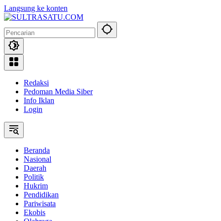
Langsung ke konten
Redaksi
Pedoman Media Siber
Info Iklan
Login
Beranda
Nasional
Daerah
Politik
Hukrim
Pendidikan
Pariwisata
Ekobis