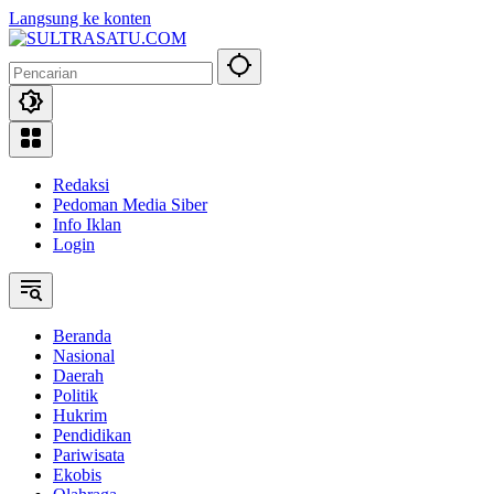
Langsung ke konten
Redaksi
Pedoman Media Siber
Info Iklan
Login
Beranda
Nasional
Daerah
Politik
Hukrim
Pendidikan
Pariwisata
Ekobis