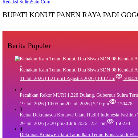
Redaksi SultraSatu.Com
BUPATI KONUT PANEN RAYA PADI GOG
Berita Populer
1
‎Kenakan Kain Tenun Konut, Dua Siswa SDN 98 Kendari A
31 Juli 2026 | 1:21 pm
1 Agustus 2026 | 10:17 am
50047
2
Pecahkan Rekor MURI 1.228 Dulang, Gubernur Sultra Ter
19 Juli 2026 | 10:05 pm
20 Juli 2026 | 5:10 pm
150478
3
Ketua Dekranasda Konawe Utara Hadiri Indonesia Fashion
29 Juli 2026 | 2:20 pm
30 Juli 2026 | 2:21 pm
150230
4
Dekranas Konawe Utara Tampilkan Tenun Konasara di HU