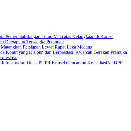
nta Pemerintah Jangan Tutup Mata atas Kelangkaan di Konsel
Ditetapkan Tersangka Penipuan
 Matangkan Persiapan Lewat Rapat Lega Meeting
‎Kwarcab Gerakan Pramuka
restasi ‎
 Infrastruktur, Dinas PUPR Konsel Gencarkan Konsultasi ke DPR