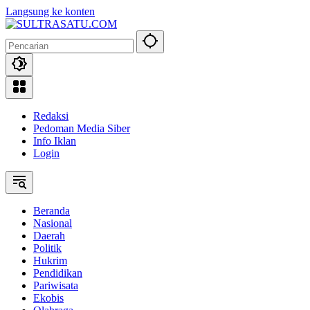
Langsung ke konten
Redaksi
Pedoman Media Siber
Info Iklan
Login
Beranda
Nasional
Daerah
Politik
Hukrim
Pendidikan
Pariwisata
Ekobis