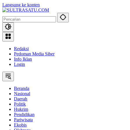
Langsung ke konten
Redaksi
Pedoman Media Siber
Info Iklan
Login
Beranda
Nasional
Daerah
Politik
Hukrim
Pendidikan
Pariwisata
Ekobis