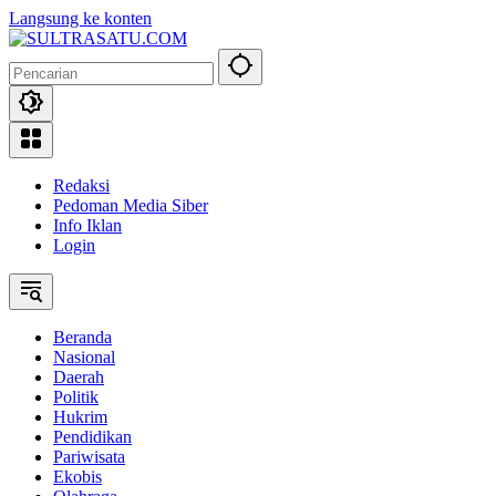
Langsung ke konten
Redaksi
Pedoman Media Siber
Info Iklan
Login
Beranda
Nasional
Daerah
Politik
Hukrim
Pendidikan
Pariwisata
Ekobis