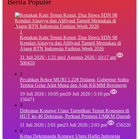
Berita Populer
1
‎Kenakan Kain Tenun Konut, Dua Siswa SDN 98
Kendari Ainayya dan Alifiyaul Tampil Memukau di
Ajang BTN Indonesia Fashion Week 2026
31 Juli 2026 | 1:21 pm
1 Agustus 2026 | 10:17 am
500410
2
Pecahkan Rekor MURI 1.228 Dulang, Gubernur Sultra
Terima Gelar Adat Muna dan Ajak KKMM Bersinergi
19 Juli 2026 | 10:05 pm
20 Juli 2026 | 5:10 pm
150471
3
Dekranas Konawe Utara Tampilkan Tenun Konasara di
HUT ke-46 Dekranas, Perkuat Promosi UMKM Daerah
11 Juli 2026 | 2:01 pm
23 Juli 2026 | 2:03 pm
150220
4
Ketua Dekranasda Konawe Utara Hadiri Indonesia