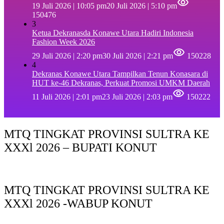
19 Juli 2026 | 10:05 pm
20 Juli 2026 | 5:10 pm
150476
3
Ketua Dekranasda Konawe Utara Hadiri Indonesia
Fashion Week 2026
29 Juli 2026 | 2:20 pm
30 Juli 2026 | 2:21 pm
150228
4
Dekranas Konawe Utara Tampilkan Tenun Konasara di
HUT ke-46 Dekranas, Perkuat Promosi UMKM Daerah
11 Juli 2026 | 2:01 pm
23 Juli 2026 | 2:03 pm
150222
MTQ TINGKAT PROVINSI SULTRA KE
XXXl 2026 – BUPATI KONUT
MTQ TINGKAT PROVINSI SULTRA KE
XXXl 2026 -WABUP KONUT