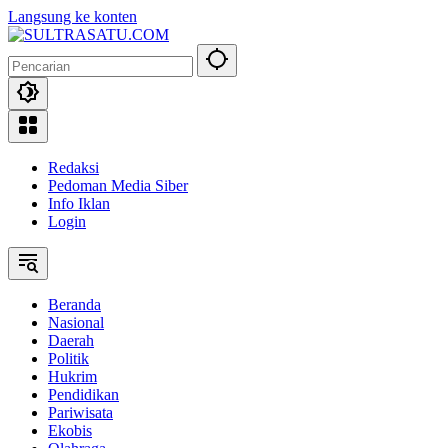
Langsung ke konten
Redaksi
Pedoman Media Siber
Info Iklan
Login
Beranda
Nasional
Daerah
Politik
Hukrim
Pendidikan
Pariwisata
Ekobis