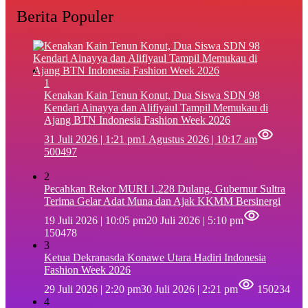
Berita Populer
1
‎Kenakan Kain Tenun Konut, Dua Siswa SDN 98
Kendari Ainayya dan Alifiyaul Tampil Memukau di
Ajang BTN Indonesia Fashion Week 2026
31 Juli 2026 | 1:21 pm
1 Agustus 2026 | 10:17 am
500497
2
Pecahkan Rekor MURI 1.228 Dulang, Gubernur Sultra
Terima Gelar Adat Muna dan Ajak KKMM Bersinergi
19 Juli 2026 | 10:05 pm
20 Juli 2026 | 5:10 pm
150478
3
Ketua Dekranasda Konawe Utara Hadiri Indonesia
Fashion Week 2026
29 Juli 2026 | 2:20 pm
30 Juli 2026 | 2:21 pm
150234
4