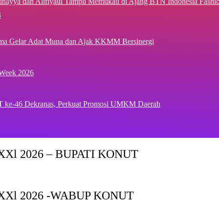
inayya dan Alifiyaul Tampil Memukau di Ajang BTN Indonesia Fash
3
ima Gelar Adat Muna dan Ajak KKMM Bersinergi
 Week 2026
T ke-46 Dekranas, Perkuat Promosi UMKM Daerah
Xl 2026 – BUPATI KONUT
XXl 2026 -WABUP KONUT