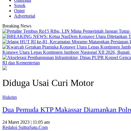
Olahraga
Sosok
Opini
Advertorial
Breaking News
Konawe Utara Lepas Kontingen Jambore Nasional XII 2026, Bupati Ik
RI dan Kementerian
Diduga Usai Curi Motor
Hukrim
Dua Pemuda KTP Makassar Diamankan Polrest
24 Maret 2023 | 11:05 am
Redaksi SultraSatu.Com