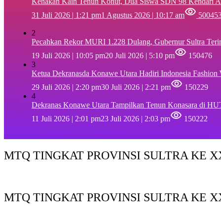
‎Kenakan Kain Tenun Konut, Dua Siswa SDN 98 Kendari A
31 Juli 2026 | 1:21 pm
1 Agustus 2026 | 10:17 am
50045
2
Pecahkan Rekor MURI 1.228 Dulang, Gubernur Sultra Ter
19 Juli 2026 | 10:05 pm
20 Juli 2026 | 5:10 pm
150476
3
Ketua Dekranasda Konawe Utara Hadiri Indonesia Fashion
29 Juli 2026 | 2:20 pm
30 Juli 2026 | 2:21 pm
150229
4
Dekranas Konawe Utara Tampilkan Tenun Konasara di HU
11 Juli 2026 | 2:01 pm
23 Juli 2026 | 2:03 pm
150222
MTQ TINGKAT PROVINSI SULTRA KE XX
MTQ TINGKAT PROVINSI SULTRA KE X