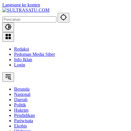
Langsung ke konten
Redaksi
Pedoman Media Siber
Info Iklan
Login
Beranda
Nasional
Daerah
Politik
Hukrim
Pendidikan
Pariwisata
Ekobis