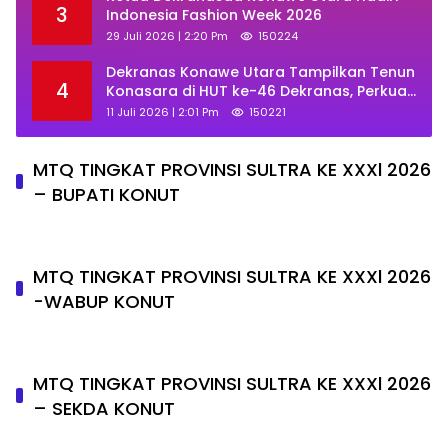
3
Indonesia Fashion Week 2026
29 Juli 2026 | 2:20 Pm
150224
Dekranas Konawe Utara Tampilkan Tenun
4
Konasara di HUT ke-46 Dekranas, Perkuat
Promosi UMKM Daerah
11 Juli 2026 | 2:01 Pm
150221
MTQ TINGKAT PROVINSI SULTRA KE XXXl 2026
– BUPATI KONUT
MTQ TINGKAT PROVINSI SULTRA KE XXXl 2026
-WABUP KONUT
MTQ TINGKAT PROVINSI SULTRA KE XXXl 2026
– SEKDA KONUT