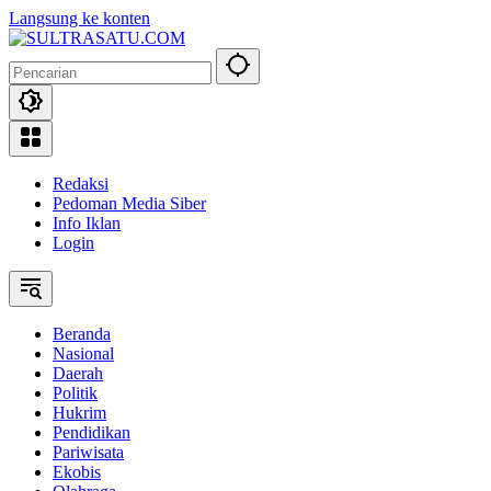
Langsung ke konten
Redaksi
Pedoman Media Siber
Info Iklan
Login
Beranda
Nasional
Daerah
Politik
Hukrim
Pendidikan
Pariwisata
Ekobis